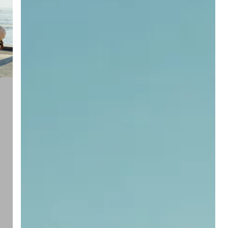
pruebas
de
traducción
esenciales