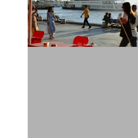
mejor
guía
de
localización
de
2026