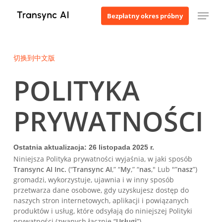
Przejdź
Menu
Bezpłatny okres próbny
do
treści
głównej
切换到中文版
POLITYKA
PRYWATNOŚCI
Ostatnia aktualizacja: 26 listopada 2025 r.
Niniejsza Polityka prywatności wyjaśnia, w jaki sposób
Transync AI Inc.
(“
Transync AI
,” “
My
,” “
nas
," Lub "”
nasz
”)
gromadzi, wykorzystuje, ujawnia i w inny sposób
przetwarza dane osobowe, gdy uzyskujesz dostęp do
naszych stron internetowych, aplikacji i powiązanych
produktów i usług, które odsyłają do niniejszej Polityki
prywatności (zwanych łącznie “
Usługi
”).