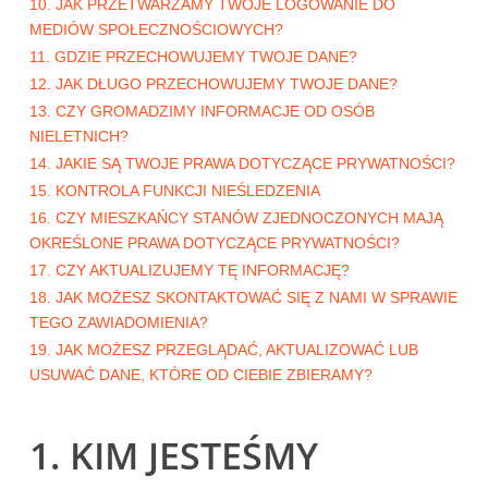
10. JAK PRZETWARZAMY TWOJE LOGOWANIE DO
MEDIÓW SPOŁECZNOŚCIOWYCH?
11. GDZIE PRZECHOWUJEMY TWOJE DANE?
12. JAK DŁUGO PRZECHOWUJEMY TWOJE DANE?
13. CZY GROMADZIMY INFORMACJE OD OSÓB
NIELETNICH?
14. JAKIE SĄ TWOJE PRAWA DOTYCZĄCE PRYWATNOŚCI?
15. KONTROLA FUNKCJI NIEŚLEDZENIA
16. CZY MIESZKAŃCY STANÓW ZJEDNOCZONYCH MAJĄ
OKREŚLONE PRAWA DOTYCZĄCE PRYWATNOŚCI?
17. CZY AKTUALIZUJEMY TĘ INFORMACJĘ?
18. JAK MOŻESZ SKONTAKTOWAĆ SIĘ Z NAMI W SPRAWIE
TEGO ZAWIADOMIENIA?
19. JAK MOŻESZ PRZEGLĄDAĆ, AKTUALIZOWAĆ LUB
USUWAĆ DANE, KTÓRE OD CIEBIE ZBIERAMY?
1. KIM JESTEŚMY