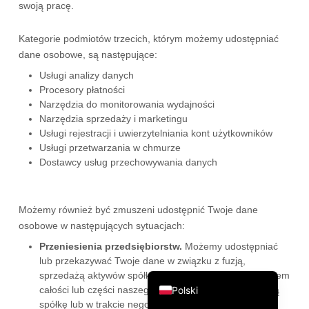
swoją pracę.
繁體中文
Kategorie podmiotów trzecich, którym możemy udostępniać
ไทย
dane osobowe, są następujące:
Čeština
Usługi analizy danych
Italiano
Procesory płatności
Narzędzia do monitorowania wydajności
Deutsch
Narzędzia sprzedaży i marketingu
Español
Usługi rejestracji i uwierzytelniania kont użytkowników
Usługi przetwarzania w chmurze
Français
Dostawcy usług przechowywania danych
Русский
한국어
Możemy również być zmuszeni udostępnić Twoje dane
日本語
osobowe w następujących sytuacjach:
简体中文
Przeniesienia przedsiębiorstw.
Możemy udostępniać
lub przekazywać Twoje dane w związku z fuzją,
English
sprzedażą aktywów spółki, finansowaniem lub przejęciem
Polski
całości lub części naszego przedsiębiorstwa przez inną
spółkę lub w trakcie negocjacji takich transakcji.