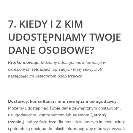
7. KIEDY I Z KIM
UDOSTĘPNIAMY TWOJE
DANE OSOBOWE?
Українська
Krótko mówiąc:
Możemy udostępniać informacje w
określonych sytuacjach opisanych w tej sekcji i/lub
Nederlands
następującym kategoriom osób trzecich.
Türkçe
Tiếng Việt
Bahasa Indonesia
Dostawcy, konsultanci i inni zewnętrzni usługodawcy.
Możemy udostępniać Twoje dane zewnętrznym dostawcom,
हिन्दी
usługodawcom, kontrahentom lub agentom („
strony
العربية
trzecie
„), którzy świadczą dla nas lub w naszym imieniu usługi
i potrzebują dostępu do takich informacji, aby móc wykonywać
Português do Brasil