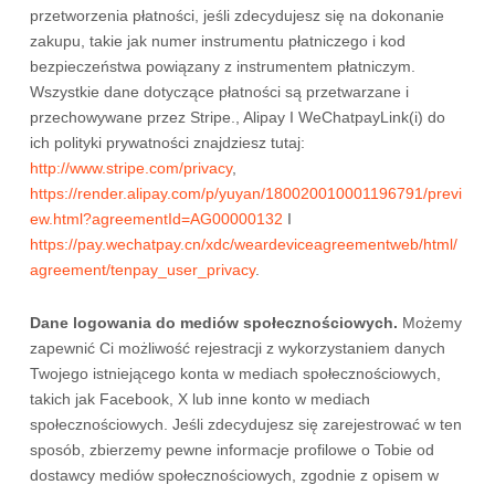
przetworzenia płatności, jeśli zdecydujesz się na dokonanie
zakupu, takie jak numer instrumentu płatniczego i kod
bezpieczeństwa powiązany z instrumentem płatniczym.
Wszystkie dane dotyczące płatności są przetwarzane i
przechowywane przez Stripe.
,
Alipay
I
WeChatpay
Link(i) do
ich polityki prywatności znajdziesz tutaj:
http://www.stripe.com/privacy
,
https://render.alipay.com/p/yuyan/180020010001196791/previ
ew.html?agreementId=AG00000132
I
https://pay.wechatpay.cn/xdc/weardeviceagreementweb/html/
agreement/tenpay_user_privacy
.
Dane logowania do mediów społecznościowych.
Możemy
zapewnić Ci możliwość rejestracji z wykorzystaniem danych
Twojego istniejącego konta w mediach społecznościowych,
takich jak Facebook, X lub inne konto w mediach
społecznościowych. Jeśli zdecydujesz się zarejestrować w ten
sposób, zbierzemy pewne informacje profilowe o Tobie od
dostawcy mediów społecznościowych, zgodnie z opisem w