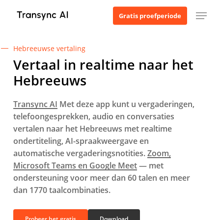
Ga
Menu
Gratis proefperiode
naar
de
hoofdinhoud
Hebreeuwse vertaling
Vertaal in realtime naar het
Hebreeuws
Transync AI
Met deze app kunt u vergaderingen,
telefoongesprekken, audio en conversaties
vertalen naar het Hebreeuws met realtime
ondertiteling, AI-spraakweergave en
automatische vergaderingsnotities.
Zoom,
Microsoft Teams en Google Meet
— met
ondersteuning voor meer dan 60 talen en meer
dan 1770 taalcombinaties.
Probeer het gratis
Download