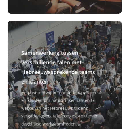
Samenwerking tussen
verschillende talen met
Hebreeuwssprekende teams
en klanten
Help wereldwijde teamleden, partners
en klanten om natuurlijker samen te
werken in het Hebreeuws tijdens
vergaderingen, telefoongesprekken en
dagelijkse werkzaamheden.