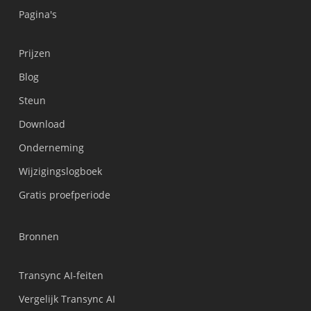
Pagina's
Prijzen
Blog
Steun
Українська
Download
Polski
Onderneming
Türkçe
Wijzigingslogboek
Tiếng Việt
Gratis proefperiode
Bahasa Indonesia
हिन्दी
Bronnen
العربية
Português do Brasil
Transync AI-feiten
繁體中文
Vergelijk Transync AI