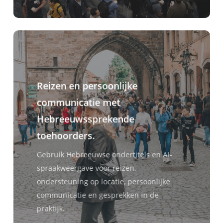
Reizen en persoonlijke
communicatie met
Hebreeuwssprekende
toehoorders.
Gebruik Hebreeuwse ondertitels en AI-
spraakweergave voor reizen,
ondersteuning op locatie, persoonlijke
communicatie en gesprekken in de
praktijk.