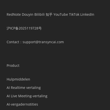
RedNote
Douyin
Bilibili
知乎
YouTube
TikTok
LinkedIn
沪ICP备2025119728号
Contact
：support@transyncai.com
Product
Hulpmiddelen
AI Realtime vertaling
AI Live Meeting-vertaling
AI-vergadernotities