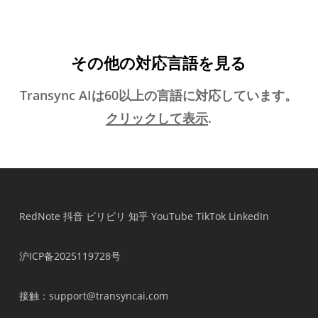
その他の対応言語を見る
Transync AIは60以上の言語に対応しています。
クリックして表示
.
RedNote
抖音
ビリビリ
知乎
YouTube
TikTok
LinkedIn
沪ICP备2025119728号
接触
：support@transyncai.com