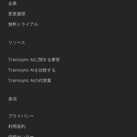
企業
Nederlands
変更履歴
Türkçe
無料トライアル
Tiếng Việt
Bahasa Indonesia
リソース
हिन्दी
العربية
Transsync AIに関する事実
Português do Brasil
Transsync AIを比較する
繁體中文
Transsync AIの代替案
ไทย
Čeština
条項
Italiano
プライバシー
Deutsch
利用規約
Español
信頼センター
Français