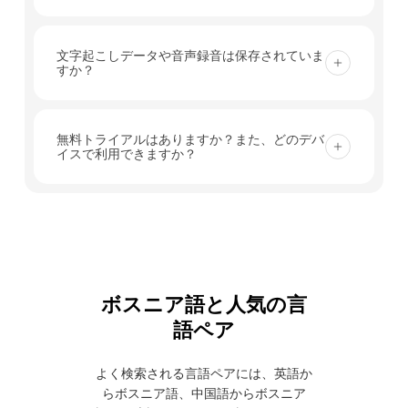
フローで、ライブ会話をボスニア語に翻訳します。
はい。ボスニア語の翻訳をリアルタイム字幕として
追加のプラグインは必要ありません。.
表示できるほか、AI音声再生をオンにすることで、
文字起こしデータや音声録音は保存されていま
すか？
会議、授業、通話中に参加者が翻訳された音声を聞
くことができます。.
Transync AIは音声録音を保存しません。テキスト
による文字起こしは、翻訳内容の確認や会議議事録
無料トライアルはありますか？また、どのデバ
イスで利用できますか？
の作成のために一時的に保存されますが、記録はい
つでも削除できます。.
はい。新規ユーザーは登録後40分間、リアルタイム
翻訳を無料でご利用いただけます。Transync AI
は、ウェブ、デスクトップ、モバイル（Mac、
PC、iOS、Androidを含む）に対応しています。.
ボスニア語と人気の言
語ペア
よく検索される言語ペアには、英語か
らボスニア語、中国語からボスニア