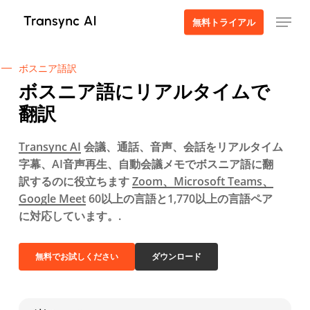
本
メニュー
無料トライアル
文
へ
ス
ボスニア語訳
キ
ボスニア語にリアルタイムで
ッ
翻訳
プ
Transync AI
会議、通話、音声、会話をリアルタイム
字幕、AI音声再生、自動会議メモでボスニア語に翻
訳するのに役立ちます
Zoom、Microsoft Teams、
Google Meet
60以上の言語と1,770以上の言語ペア
に対応しています。.
無料でお試しください
ダウンロード