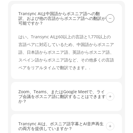
Transync AIは中国語からボスニア語への翻
訳、および他の言語からボスニア語への翻訳が
可能ですか？
はい。Transync AIは60以上の言語と1,770以上の
言語ペアに対応しているため、中国語からボスニア
語、日本語からボスニア語、英語からボスニア語、
スペイン語からボスニア語など、その他多くの言語
ペアをリアルタイムで翻訳できます。.
Zoom、Teams、またはGoogle Meetで、ライ
ブ会議をボスニア語に翻訳することはできます
か？
はい。Transync AIは、Zoom、Microsoft Teams、
Google Meetなどの主要な会議ツールに対応してお
Transync AIは、ボスニア語字幕とAI音声再生
の両方を提供していますか？
り、リアルタイム字幕と会議にすぐに使えるワーク