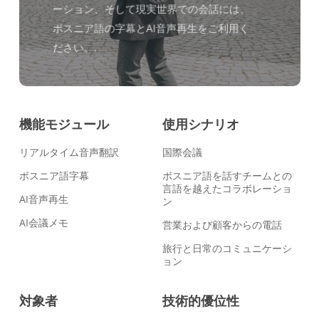
ーション、そして現実世界での会話には、
ボスニア語の字幕とAI音声再生をご利用く
ださい。.
機能モジュール
使用シナリオ
リアルタイム音声翻訳
国際会議
ボスニア語字幕
ボスニア語を話すチームとの
言語を越えたコラボレーショ
AI音声再生
ン
AI会議メモ
営業および顧客からの電話
旅行と日常のコミュニケーシ
ョン
対象者
技術的優位性