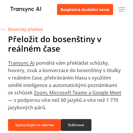
Přejít
Menu
Bezplatná zkušební verze
k
hlavnímu
obsahu
Bosenský překlad
Přeložit do bosenštiny v
reálném čase
Transync AI
pomáhá vám překládat schůzky,
hovory, zvuk a konverzace do bosenštiny s titulky
v reálném čase, přehráváním hlasu s využitím
umělé inteligence a automatickými poznámkami
ze schůzek
Zoom, Microsoft Teams a Google Meet
— s podporou více než 60 jazyků a více než 1 770
jazykových párů.
Vyzkoušejte to zdarma
Stáhnout