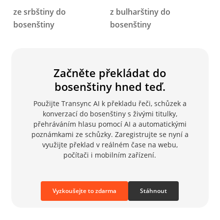
ze srbštiny do
z bulharštiny do
bosenštiny
bosenštiny
Začněte překládat do
bosenštiny hned teď.
Použijte Transync AI k překladu řeči, schůzek a
konverzací do bosenštiny s živými titulky,
přehráváním hlasu pomocí AI a automatickými
poznámkami ze schůzky. Zaregistrujte se nyní a
využijte překlad v reálném čase na webu,
počítači i mobilním zařízení.
Vyzkoušejte to zdarma
Stáhnout