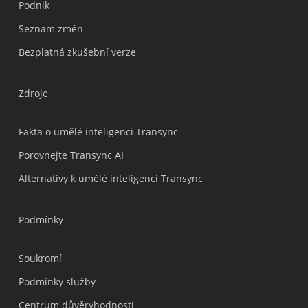
Podnik
Nederlands
Seznam změn
Türkçe
Bezplatná zkušební verze
Tiếng Việt
Bahasa Indonesia
Zdroje
हिन्दी
العربية
Fakta o umělé inteligenci Transync
Português do Brasil
Porovnejte Transync AI
繁體中文
Alternativy k umělé inteligenci Transync
ไทย
Italiano
Podmínky
Deutsch
Soukromí
Español
Podmínky služby
Français
Centrum důvěryhodnosti
Русский