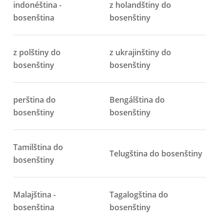
indonéština -
z holandštiny do
bosenština
bosenštiny
z polštiny do
z ukrajinštiny do
bosenštiny
bosenštiny
perština do
Bengálština do
bosenštiny
bosenštiny
Tamilština do
Telugština do bosenštiny
bosenštiny
Malajština -
Tagalogština do
bosenština
bosenštiny