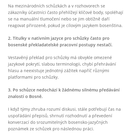
Na mezinárodních schůzkách a v rozhovorech se
zákazníky účastníci často přehlížejí klíčové body, spoléhají
se na manuální tlumočení nebo se jim obtížně daří
reagovat přirozeně, pokud je cílovým jazykem bosenština.
2. Titulky v nativním jazyce pro schůzky často pro
bosenské překladatelské pracovní postupy nestačí.
Vestavěný překlad pro schůzky má obvykle omezené
jazykové pokrytí, slabou terminologii, chybí přehrávání
hlasu a neexistuje jednotný zážitek napříč různými
platformami pro schůzky.
3. Po schůzce nedochází k žádnému silnému předávání
znalostí o Bosně.
I když týmy zhruba rozumí diskusi, stále potřebují čas na
uspořádání přepisů, shrnutí rozhodnutí a převedení
konverzací do srozumitelných bosensko-jazyčných
poznámek ze schůzek pro následnou práci.