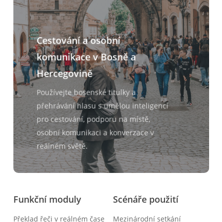
Cestování a osobní
komunikace v Bosně a
Hercegovině
Používejte bosenské titulky a
přehrávání hlasu s umělou inteligencí
pro cestování, podporu na místě,
osobní komunikaci a konverzace v
reálném světě.
Funkční moduly
Scénáře použití
Překlad řeči v reálném čase
Mezinárodní setkání