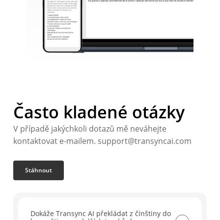
Často kladené otázky
V případě jakýchkoli dotazů mě neváhejte
kontaktovat e-mailem. support@transyncai.com
Stáhnout
Dokáže Transync AI překládat z čínštiny do