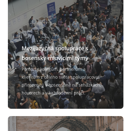
Mezijazyčná spolupráce s
bosensky mluvícími týmy
Pomozte kolegům, partnerům a
klientům z celého světa spolupracovat
přirozeněji v bosenštině na schůzkách,
hovorech a v každodenní práci.