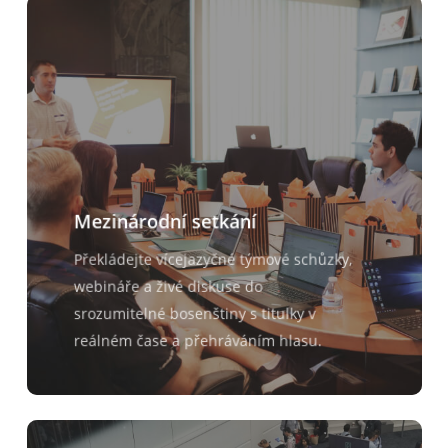
Mezinárodní setkání
Překládejte vícejazyčné týmové schůzky,
webináře a živé diskuse do
srozumitelné bosenštiny s titulky v
reálném čase a přehráváním hlasu.