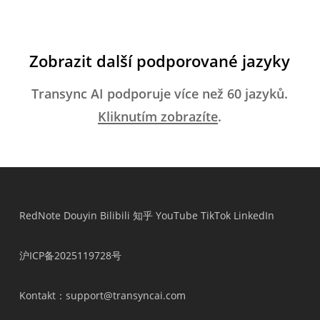
Zobrazit další podporované jazyky
Transync AI podporuje více než 60 jazyků.
Kliknutím zobrazíte
.
RedNote
Douyin
Bilibili
知乎
YouTube
TikTok
LinkedIn
沪ICP备2025119728号
Kontakt
：support@transyncai.com