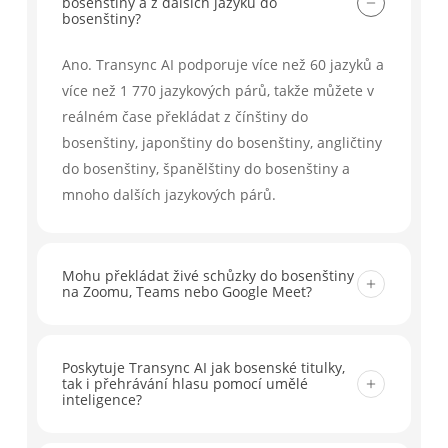
bosenštiny a z dalších jazyků do
bosenštiny?
Ano. Transync AI podporuje více než 60 jazyků a
více než 1 770 jazykových párů, takže můžete v
reálném čase překládat z čínštiny do
bosenštiny, japonštiny do bosenštiny, angličtiny
do bosenštiny, španělštiny do bosenštiny a
mnoho dalších jazykových párů.
Mohu překládat živé schůzky do bosenštiny
na Zoomu, Teams nebo Google Meet?
Ano. Transync AI funguje se Zoomem, Microsoft
Teams, Google Meet a dalšími hlavními nástroji
Poskytuje Transync AI jak bosenské titulky,
tak i přehrávání hlasu pomocí umělé
pro schůzky a pomáhá vám překládat živé
inteligence?
konverzace do bosenštiny s titulky v reálném
čase a pracovními postupy připravenými pro
Ano. Bosenský překlad si můžete přečíst jako