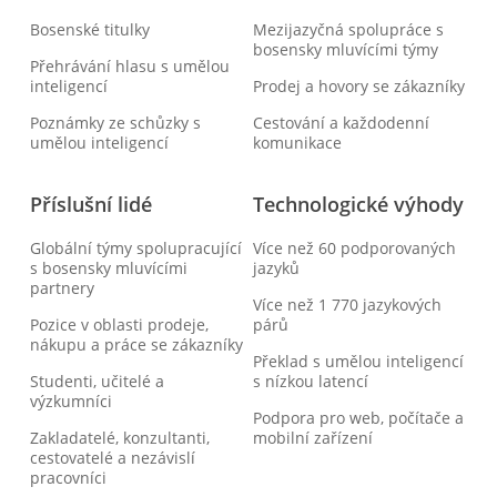
Bosenské titulky
Mezijazyčná spolupráce s
bosensky mluvícími týmy
Přehrávání hlasu s umělou
inteligencí
Prodej a hovory se zákazníky
Poznámky ze schůzky s
Cestování a každodenní
umělou inteligencí
komunikace
Příslušní lidé
Technologické výhody
Globální týmy spolupracující
Více než 60 podporovaných
s bosensky mluvícími
jazyků
partnery
Více než 1 770 jazykových
Pozice v oblasti prodeje,
párů
nákupu a práce se zákazníky
Překlad s umělou inteligencí
Studenti, učitelé a
s nízkou latencí
výzkumníci
Podpora pro web, počítače a
Zakladatelé, konzultanti,
mobilní zařízení
cestovatelé a nezávislí
pracovníci