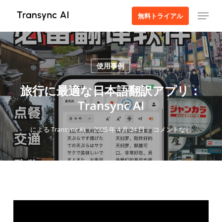
本
メニュー
無料トライアル
文
へ
ス
キ
使用事例
ッ
プ
旅行に最適な日本語翻訳アプリ：
Transync AI
による
Transync AI
2025 年 4 月 24 日
コメントなし