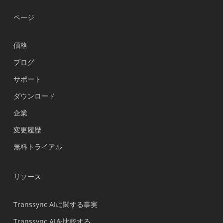
ページ
価格
ブログ
サポート
Українська
ダウンロード
Polski
企業
Nederlands
変更履歴
Türkçe
無料トライアル
Tiếng Việt
Bahasa Indonesia
リソース
हिन्दी
العربية
Transsync AIに関する事実
Português do Brasil
Transsync AIを比較する