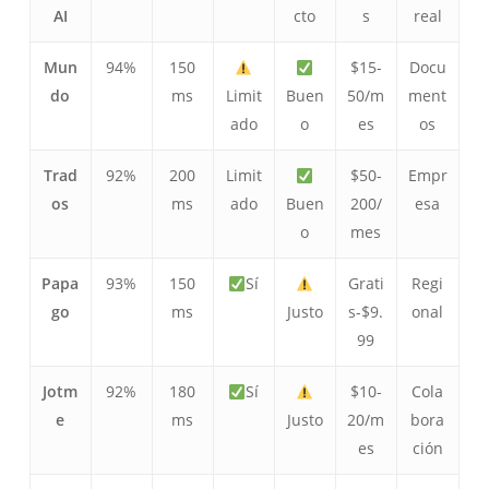
AI
cto
s
real
Mun
94%
150
$15-
Docu
do
ms
Limit
Buen
50/m
ment
ado
o
es
os
Trad
92%
200
Limit
$50-
Empr
os
ms
ado
Buen
200/
esa
o
mes
Papa
93%
150
Sí
Grati
Regi
go
ms
Justo
s-$9.
onal
99
Jotm
92%
180
Sí
$10-
Cola
e
ms
Justo
20/m
bora
es
ción