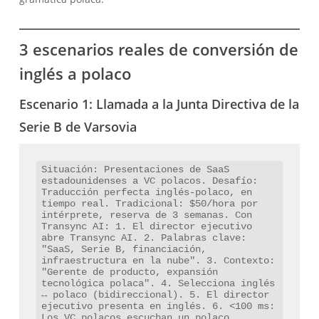
3 escenarios reales de conversión de
inglés a polaco
Escenario 1: Llamada a la Junta Directiva de la
Serie B de Varsovia
Українська
Situación: Presentaciones de SaaS 
Polski
estadounidenses a VC polacos. Desafío: 
Traducción perfecta inglés-polaco, en 
Nederlands
tiempo real. Tradicional: $50/hora por 
intérprete, reserva de 3 semanas. Con 
Türkçe
Transync AI: 1. El director ejecutivo 
abre Transync AI. 2. Palabras clave: 
Tiếng Việt
"SaaS, Serie B, financiación, 
infraestructura en la nube". 3. Contexto: 
Bahasa Indonesia
"Gerente de producto, expansión 
tecnológica polaca". 4. Selecciona inglés 
हिन्दी
↔ polaco (bidireccional). 5. El director 
ejecutivo presenta en inglés. 6. <100 ms: 
العربية
Los VC polacos escuchan un polaco 