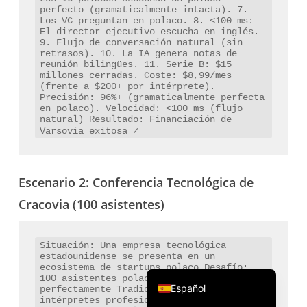
perfecto (gramaticalmente intacta). 7. 
Português do Brasil
Los VC preguntan en polaco. 8. <100 ms: 
El director ejecutivo escucha en inglés. 
繁體中文
9. Flujo de conversación natural (sin 
retrasos). 10. La IA genera notas de 
ไทย
reunión bilingües. 11. Serie B: $15 
millones cerradas. Coste: $8,99/mes 
Čeština
(frente a $200+ por intérprete). 
Precisión: 96%+ (gramaticalmente perfecta 
Italiano
en polaco). Velocidad: <100 ms (flujo 
natural) Resultado: Financiación de 
Deutsch
Français
Русский
Escenario 2: Conferencia Tecnológica de
한국어
Cracovia (100 asistentes)
日本語
简体中文
Situación: Una empresa tecnológica 
estadounidense se presenta en un 
English
ecosistema de startups polaco Desafío: 
100 asistentes polacos comprenden 
Español
perfectamente Tradicional: $2,000+ para 
intérpretes profesionales Con Kudo + 