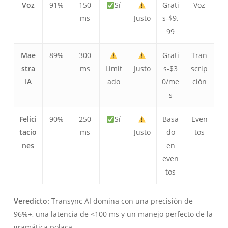
Voz
91%
150
Sí
Grati
Voz
ms
Justo
s-$9.
99
Mae
89%
300
Grati
Tran
stra
ms
Limit
Justo
s-$3
scrip
IA
ado
0/me
ción
s
Felici
90%
250
Sí
Basa
Even
tacio
ms
Justo
do
tos
nes
en
even
tos
Veredicto:
Transync AI domina con una precisión de
96%+, una latencia de <100 ms y un manejo perfecto de la
gramática polaca.