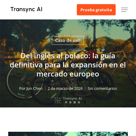
Ir
Menú
Prueba gratuita
al
contenido
principal
Caso de uso
Del inglés al polaco: la guía
definitiva para la expansión en el
mercado europeo
Por
Jun Chen
2 de marzo de 2026
Sin comentarios