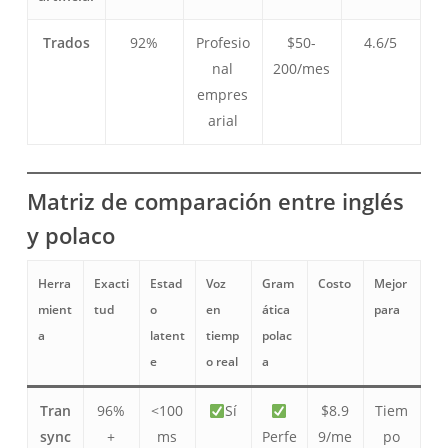
Trados
92%
Profesio
$50-
4.6/5
nal
200/mes
empres
arial
Matriz de comparación entre inglés
y polaco
Herra
Exacti
Estad
Voz
Gram
Costo
Mejor
mient
tud
o
en
ática
para
a
latent
tiemp
polac
e
o real
a
Tran
96%
<100
Sí
$8.9
Tiem
sync
+
ms
Perfe
9/me
po