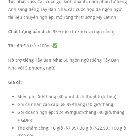
Tốt nhất cho:
Các cuộc gọi kinh doanh, đàm phán từ tiếng
Anh sang tiếng Tây Ban Nha, các cuộc họp đa ngôn ngữ,
tài liệu chuyên nghiệp, mở rộng thị trường Mỹ Latinh
Chất lượng bản dịch:
95%+ (có từ khóa và ngữ cảnh)
Tốc độ:
Độ trễ <100ms
Hỗ trợ tiếng Tây Ban Nha:
60 ngôn ngữ (tiếng Tây Ban
Nha với 5 phương ngữ)
Giá cả:
Miễn phí: $0/tháng (40 phút dịch thuật trực tiếp)
Gói cá nhân cao cấp: $8.99/tháng (10 giờ/tháng)
Gói doanh nghiệp: $24.99/người/tháng (40 giờ/tháng
+ GDPR)
Thẻ chấm công: 10 giờ ($7.99), 30 giờ ($22.99), 100 giờ
($69.99)