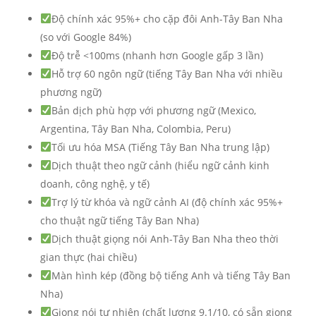
Độ chính xác 95%+ cho cặp đôi Anh-Tây Ban Nha
(so với Google 84%)
Độ trễ <100ms (nhanh hơn Google gấp 3 lần)
Hỗ trợ 60 ngôn ngữ (tiếng Tây Ban Nha với nhiều
phương ngữ)
Bản dịch phù hợp với phương ngữ (Mexico,
Argentina, Tây Ban Nha, Colombia, Peru)
Tối ưu hóa MSA (Tiếng Tây Ban Nha trung lập)
Dịch thuật theo ngữ cảnh (hiểu ngữ cảnh kinh
doanh, công nghệ, y tế)
Trợ lý từ khóa và ngữ cảnh AI (độ chính xác 95%+
cho thuật ngữ tiếng Tây Ban Nha)
Dịch thuật giọng nói Anh-Tây Ban Nha theo thời
gian thực (hai chiều)
Màn hình kép (đồng bộ tiếng Anh và tiếng Tây Ban
Nha)
Giọng nói tự nhiên (chất lượng 9.1/10, có sẵn giọng