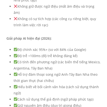
Nha phức tạp)
Không giữ được ngữ điệu (mất âm điệu và trọng
âm)
Không có sự tích hợp (các công cụ riêng biệt, quy
trình làm việc rời rạc)
Giải pháp AI hiện đại (2026):
Độ chính xác 95%+ (so với 84% của Google)
Độ trễ <100ms (độ trễ không đáng kể)
Có tính đến phương ngữ (các biến thể tiếng Mexico,
Argentina, Tây Ban Nha)
Hỗ trợ đàm thoại song ngữ Anh-Tây Ban Nha theo
thời gian thực (hai chiều)
Hiểu biết về bối cảnh văn hóa (cách sử dụng thành
ngữ)
Cách sử dụng thể giả định (ngữ pháp phức tạp)
Giữ nguyên âm điệu (duy trì giọng điệu)