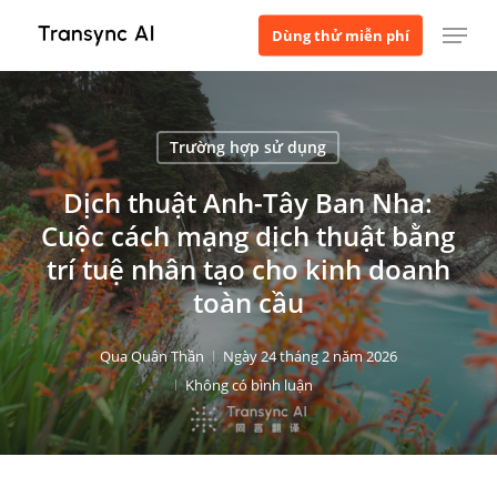
Bỏ
Thực đơn
Dùng thử miễn phí
qua
nội
dung
chính
Trường hợp sử dụng
Dịch thuật Anh-Tây Ban Nha:
Cuộc cách mạng dịch thuật bằng
trí tuệ nhân tạo cho kinh doanh
toàn cầu
Qua
Quân Thần
Ngày 24 tháng 2 năm 2026
Không có bình luận