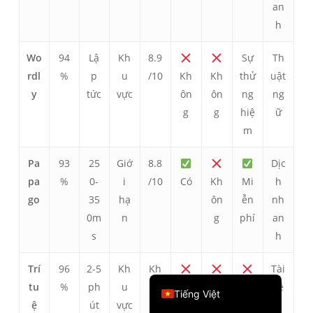
an
繁體中文
h
ไทย
Wo
94
Lậ
Kh
8.9
Sự
Th
Čeština
rdl
%
p
u
/10
Kh
Kh
thử
uật
Italiano
y
tức
vực
ôn
ôn
ng
ng
Deutsch
g
g
hiệ
ữ
m
Español
Français
Pa
93
25
Giớ
8.8
Dịc
Русский
pa
%
0-
i
/10
Có
Kh
Mi
h
go
35
hạ
ôn
ễn
nh
한국어
0m
n
g
phí
an
日本語
s
h
简体中文
Trí
96
2-5
Kh
Kh
Tài
English
tu
%
ph
u
ôn
Kh
Kh
Kh
liệ
Tiếng Việt
ệ
út
vực
g
ôn
ôn
ôn
u