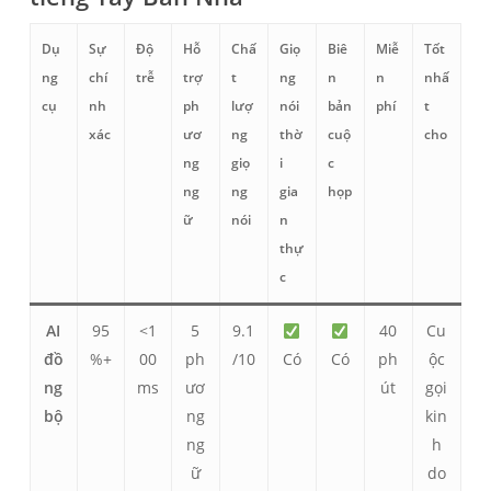
Dụ
Sự
Độ
Hỗ
Chấ
Giọ
Biê
Miễ
Tốt
ng
chí
trễ
trợ
t
ng
n
n
nhấ
cụ
nh
ph
lượ
nói
bản
phí
t
xác
ươ
ng
thờ
cuộ
cho
ng
giọ
i
c
ng
ng
gia
họp
ữ
nói
n
Українська
thự
Polski
c
Nederlands
AI
95
<1
5
9.1
40
Cu
Türkçe
đồ
%+
00
ph
/10
Có
Có
ph
ộc
Bahasa Indonesia
ng
ms
ươ
út
gọi
हिन्दी
bộ
ng
kin
ng
h
العربية
ữ
do
Português do Brasil