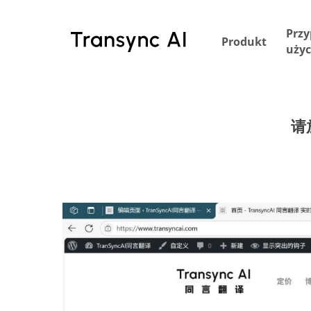
Przejdź
do
Przy
Produkt
treści
użyc
głównej
请