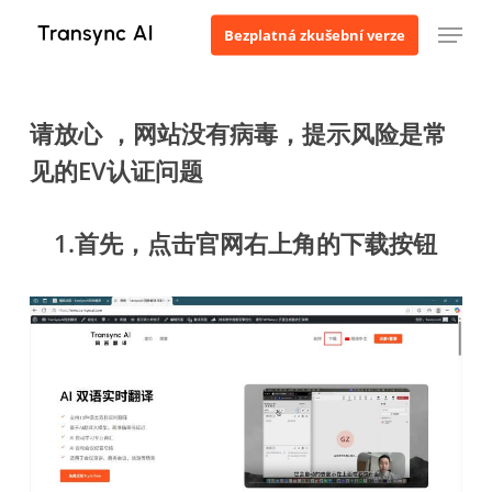
Přejít
Menu
Bezplatná zkušební verze
k
hlavnímu
obsahu
请放心 ，网站没有病毒，提示风险是常
见的EV认证问题
1.首先，点击官网右上角的下载按钮