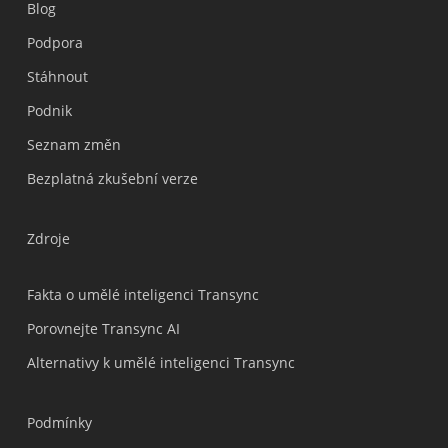
Blog
Podpora
Українська
Stáhnout
Polski
Podnik
Nederlands
Seznam změn
Türkçe
Bezplatná zkušební verze
Tiếng Việt
Bahasa Indonesia
Zdroje
हिन्दी
العربية
Fakta o umělé inteligenci Transync
Português do Brasil
Porovnejte Transync AI
繁體中文
Alternativy k umělé inteligenci Transync
ไทย
Italiano
Podmínky