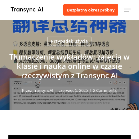
Przejdź
Menu
Bezpłatny okres próbny
do
treści
głównej
Przypadek użycia
Tłumaczenie wykładów: zajęcia w
klasie i nauka online w czasie
rzeczywistym z Transync AI
Przez
TransyncAI
czerwiec 5, 2025
2 Comments