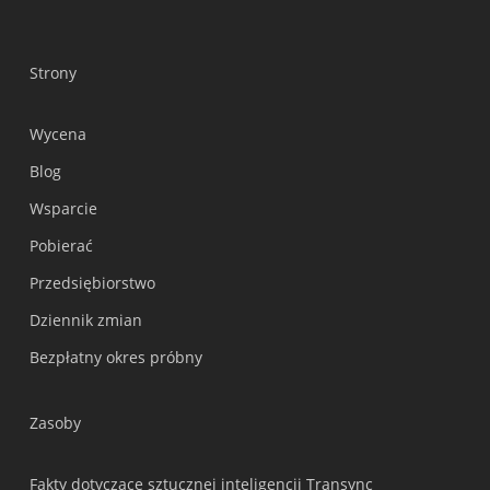
Strony
Wycena
Blog
Wsparcie
Українська
Pobierać
Nederlands
Przedsiębiorstwo
Türkçe
Dziennik zmian
Tiếng Việt
Bezpłatny okres próbny
Bahasa Indonesia
हिन्दी
Zasoby
العربية
Português do Brasil
Fakty dotyczące sztucznej inteligencji Transync