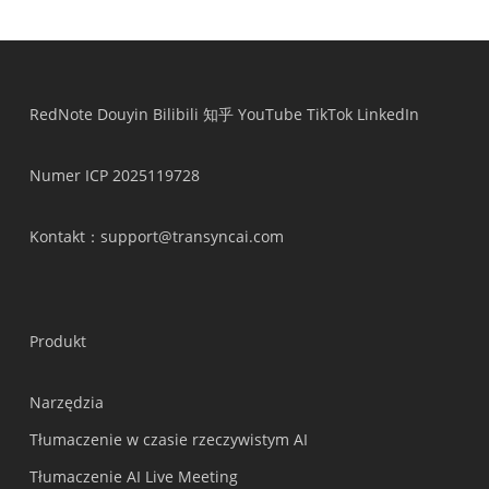
RedNote
Douyin
Bilibili
知乎
YouTube
TikTok
LinkedIn
Numer ICP 2025119728
Kontakt
：support@transyncai.com
Produkt
Narzędzia
Tłumaczenie w czasie rzeczywistym AI
Tłumaczenie AI Live Meeting