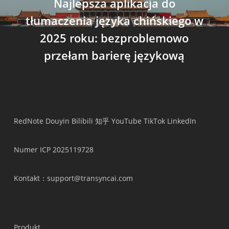
Najlepsza aplikacja do
tłumaczenia języka chińskiego w
2025 roku: bezproblemowo
przełam barierę językową
RedNote
Douyin
Bilibili
知乎
YouTube
TikTok
LinkedIn
Numer ICP 2025119728
Kontakt
：support@transyncai.com
Produkt