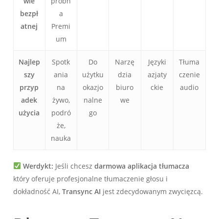
wie
próbn
bezpł
a
atnej
Premi
um
Najlep
Spotk
Do
Narzę
Języki
Tłuma
szy
ania
użytku
dzia
azjaty
czenie
przyp
na
okazjo
biuro
ckie
audio
adek
żywo,
nalne
we
użycia
podró
go
że,
nauka
Werdykt:
Jeśli chcesz
darmowa aplikacja tłumacza
który oferuje profesjonalne tłumaczenie głosu i
dokładność AI,
Transync AI
jest zdecydowanym zwycięzcą.