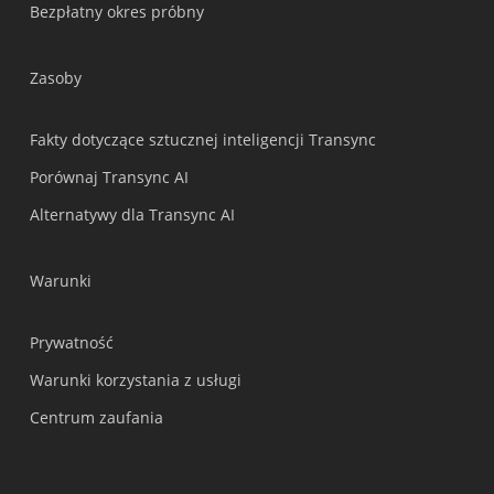
Bezpłatny okres próbny
Bahasa Indonesia
हिन्दी
Zasoby
العربية
Português do Brasil
Fakty dotyczące sztucznej inteligencji Transync
繁體中文
Porównaj Transync AI
ไทย
Alternatywy dla Transync AI
Čeština
Italiano
Warunki
Deutsch
Prywatność
Español
Warunki korzystania z usługi
Français
Centrum zaufania
Русский
한국어
日本語