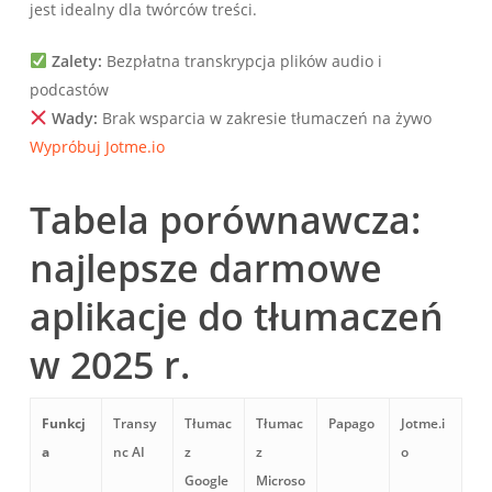
jest idealny dla twórców treści.
Zalety:
Bezpłatna transkrypcja plików audio i
podcastów
Wady:
Brak wsparcia w zakresie tłumaczeń na żywo
Wypróbuj Jotme.io
Tabela porównawcza:
najlepsze darmowe
aplikacje do tłumaczeń
w 2025 r.
Funkcj
Transy
Tłumac
Tłumac
Papago
Jotme.i
a
nc AI
z
z
o
Google
Microso