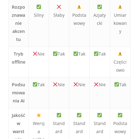
Rozpo
znawa
Silny
Słaby
Podsta
Azjaty
Umiar
nie
wowy
cki
kowan
akcen
y
tu
Tryb
Nie
Tak
Tak
Tak
offline
Części
owo
Podsu
Tak
Nie
Nie
Nie
Tak
mowa
nia AI
Jakość
w
Wersj
Stand
Stand
Stand
Podsta
warst
a
ard
ard
ard
wowy