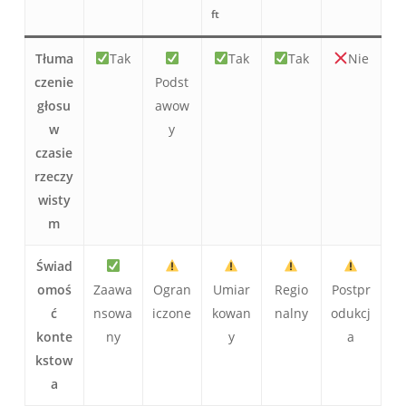
ft
Tłuma
Tak
Tak
Tak
Nie
czenie
Podst
głosu
awow
w
y
czasie
rzeczy
wisty
m
Świad
omoś
Zaawa
Ogran
Umiar
Regio
Postpr
ć
nsowa
iczone
kowan
nalny
odukcj
konte
ny
y
a
kstow
a