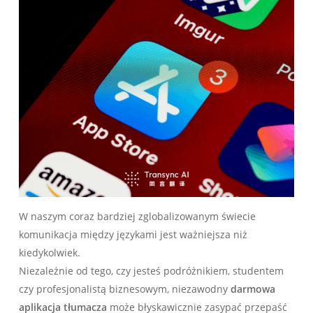
W naszym coraz bardziej zglobalizowanym świecie
komunikacja między językami jest ważniejsza niż
kiedykolwiek.
Niezależnie od tego, czy jesteś podróżnikiem, studentem
czy profesjonalistą biznesowym, niezawodny
darmowa
aplikacja tłumacza
może błyskawicznie zasypać przepaść