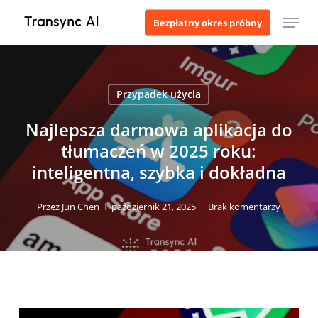
Przejdź
Menu
Bezpłatny okres próbny
do
treści
głównej
Przypadek użycia
Najlepsza darmowa aplikacja do
tłumaczeń w 2025 roku:
inteligentna, szybka i dokładna
Przez
Jun Chen
październik 21, 2025
Brak komentarzy