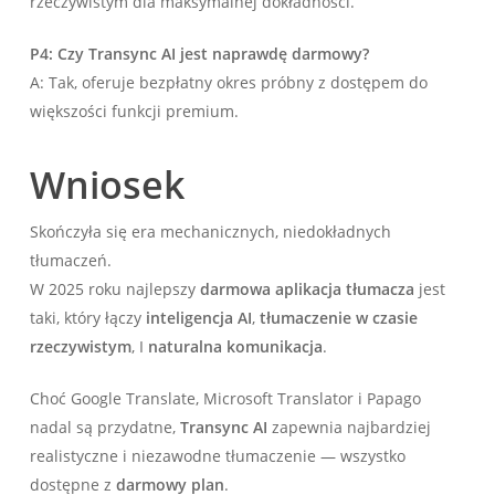
rzeczywistym dla maksymalnej dokładności.
P4: Czy Transync AI jest naprawdę darmowy?
A: Tak, oferuje bezpłatny okres próbny z dostępem do
większości funkcji premium.
Wniosek
Skończyła się era mechanicznych, niedokładnych
tłumaczeń.
W 2025 roku najlepszy
darmowa aplikacja tłumacza
jest
taki, który łączy
inteligencja AI
,
tłumaczenie w czasie
rzeczywistym
, I
naturalna komunikacja
.
Choć Google Translate, Microsoft Translator i Papago
nadal są przydatne,
Transync AI
zapewnia najbardziej
realistyczne i niezawodne tłumaczenie — wszystko
dostępne z
darmowy plan
.