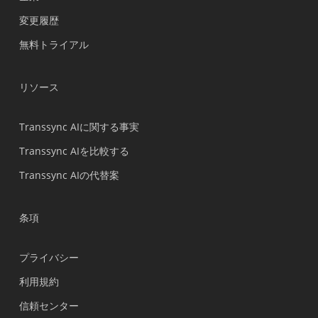
Nederlands
変更履歴
Türkçe
無料トライアル
Tiếng Việt
Bahasa Indonesia
リソース
हिन्दी
العربية
Transsync AIに関する事実
Português do Brasil
Transsync AIを比較する
繁體中文
Transsync AIの代替案
ไทย
Čeština
条項
Italiano
プライバシー
Deutsch
利用規約
Español
信頼センター
Français