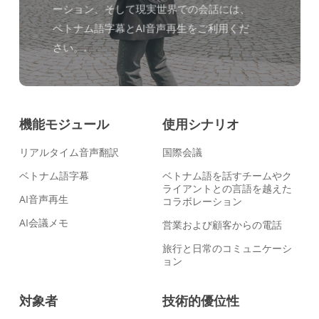
ーション、そして現実世界での会話には、
ベトナム語字幕とAI音声再生をご利用くだ
さい。.
機能モジュール
使用シナリオ
リアルタイム音声翻訳
国際会議
ベトナム語字幕
ベトナム語を話すチームやク
ライアントとの言語を越えた
AI音声再生
コラボレーション
AI会議メモ
営業および顧客からの電話
旅行と日常のコミュニケーシ
ョン
対象者
技術的優位性