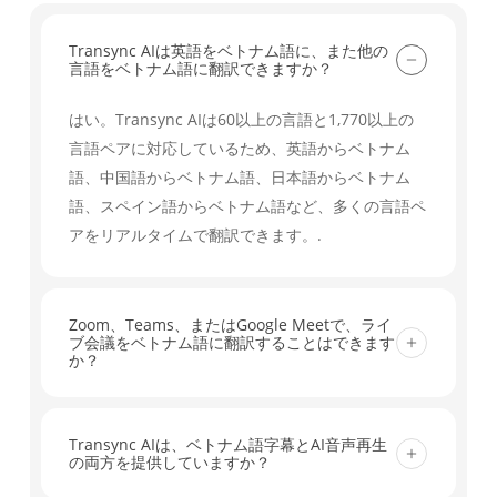
Transync AIは英語をベトナム語に、また他の
言語をベトナム語に翻訳できますか？
はい。Transync AIは60以上の言語と1,770以上の
言語ペアに対応しているため、英語からベトナム
語、中国語からベトナム語、日本語からベトナム
語、スペイン語からベトナム語など、多くの言語ペ
アをリアルタイムで翻訳できます。.
Zoom、Teams、またはGoogle Meetで、ライ
ブ会議をベトナム語に翻訳することはできます
か？
はい。Transync AIは、Zoom、Microsoft Teams、
Google Meetなどの主要な会議ツールに対応してお
Transync AIは、ベトナム語字幕とAI音声再生
の両方を提供していますか？
り、リアルタイム字幕と会議にすぐに使えるワーク