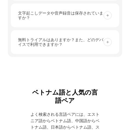
フローで、ライブ会話をベトナム語に翻訳します。
はい。ベトナム語の翻訳をリアルタイム字幕として
追加のプラグインは必要ありません。.
表示できるほか、AI音声再生をオンにすることで、
文字起こしデータや音声録音は保存されていま
すか？
会議、授業、通話中に参加者が翻訳された音声を聞
くことができます。.
Transync AIは音声録音を保存しません。テキスト
による文字起こしは、翻訳内容の確認や会議議事録
無料トライアルはありますか？また、どのデバ
イスで利用できますか？
の作成のために一時的に保存されますが、記録はい
つでも削除できます。.
はい。新規ユーザーは登録後40分間、リアルタイム
翻訳を無料でご利用いただけます。Transync AI
は、ウェブ、デスクトップ、モバイル（Mac、
PC、iOS、Androidを含む）に対応しています。.
ベトナム語と人気の言
語ペア
よく検索される言語ペアには、エスト
ニア語からベトナム語、中国語からベ
トナム語、日本語からベトナム語、ス