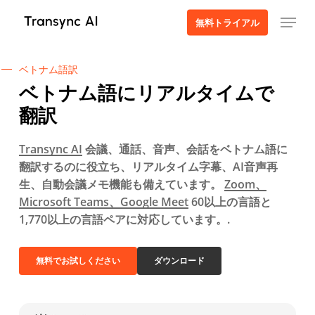
本
メニュー
無料トライアル
文
へ
ス
ベトナム語訳
キ
ベトナム語にリアルタイムで
ッ
翻訳
プ
Transync AI
会議、通話、音声、会話をベトナム語に
翻訳するのに役立ち、リアルタイム字幕、AI音声再
生、自動会議メモ機能も備えています。
Zoom、
Microsoft Teams、Google Meet
60以上の言語と
1,770以上の言語ペアに対応しています。.
無料でお試しください
ダウンロード