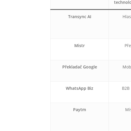
technol
Transync AI
Hlas
Mistr
Pře
Překladač Google
Mobi
WhatsApp Biz
B2B 
Paytm
Mís