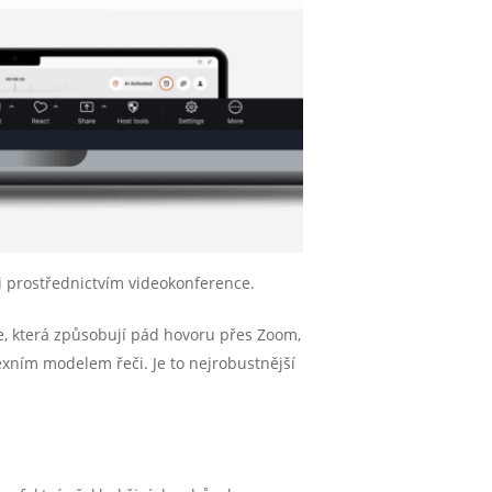
i prostřednictvím videokonference.
e, která způsobují pád hovoru přes Zoom,
exním modelem řeči. Je to nejrobustnější