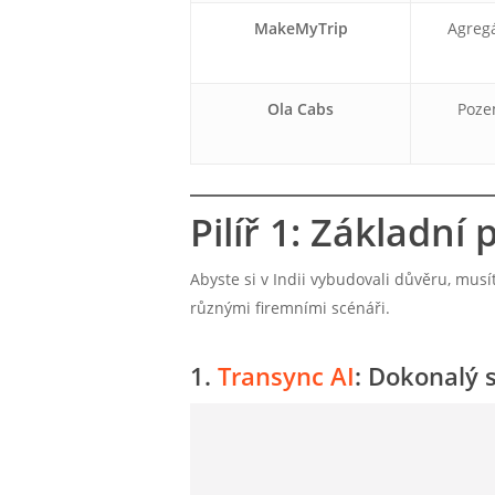
MakeMyTrip
Agregá
Ola Cabs
Poze
Pilíř 1: Základní
Abyste si v Indii vybudovali důvěru, mus
různými firemními scénáři.
1.
Transync AI
: Dokonalý 