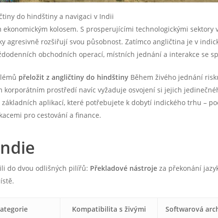
tiny do hindštiny a navigaci v Indii
ým ekonomickým kolosem. S prosperujícími technologickými sektory 
iky agresivně rozšiřují svou působnost. Zatímco angličtina je v in
odenních obchodních operací, místních jednání a interakce se spotř
blémů
přeložit z angličtiny do hindštiny
Během živého jednání risku
 korporátním prostředí navíc vyžaduje osvojení si jejich jedinečn
základních aplikací, které potřebujete k dobytí indického trhu – po
kacemi pro cestování a finance.
Indie
li do dvou odlišných pilířů:
Překladové nástroje
za překonání jazy
ístě.
ategorie
Kompatibilita s živými
Softwarová arc