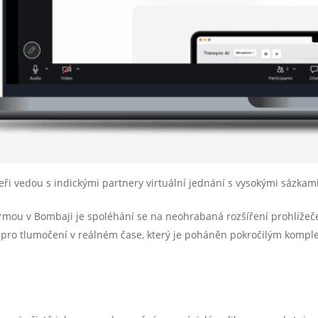
i vedou s indickými partnery virtuální jednání s vysokými sázkam
irmou v Bombaji je spoléhání se na neohrabaná rozšíření prohlížeč
roj pro tlumočení v reálném čase, který je poháněn pokročilým kompl