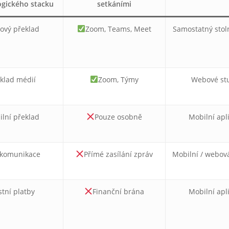
ogického stacku
setkáními
ový překlad
Zoom, Teams, Meet
Samostatný stoln
klad médií
Zoom, Týmy
Webové st
lní překlad
Pouze osobně
Mobilní apl
komunikace
Přímé zasílání zpráv
Mobilní / webová
tní platby
Finanční brána
Mobilní apl