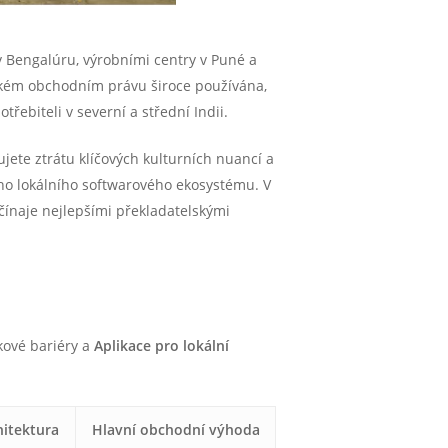
v Bengalúru, výrobními centry v Puné a
dickém obchodním právu široce používána,
ebiteli v severní a střední Indii.
jete ztrátu klíčových kulturních nuancí a
ého lokálního softwarového ekosystému. V
čínaje nejlepšími překladatelskými
kové bariéry a
Aplikace pro lokální
hitektura
Hlavní obchodní výhoda