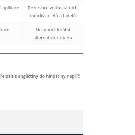
í aplikace
Rezervace vnitrostátních
indických letů a hotelů
ikace
Nesporná lokální
alternativa k Uberu
řeložit z angličtiny do hindštiny
napříč