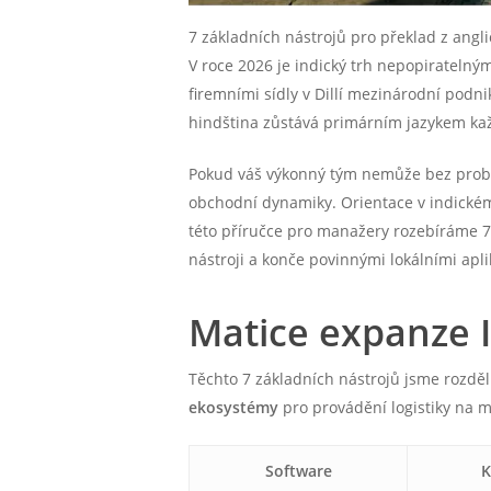
7 základních nástrojů pro překlad z anglič
V roce 2026 je indický trh nepopirateln
firemními sídly v Dillí mezinárodní podn
hindština zůstává primárním jazykem každ
Pokud váš výkonný tým nemůže bez pro
obchodní dynamiky. Orientace v indickém
této příručce pro manažery rozebíráme 7 
nástroji a konče povinnými lokálními apli
Matice expanze 
Těchto 7 základních nástrojů jsme rozděli
ekosystémy
pro provádění logistiky na m
Software
K