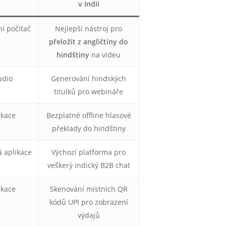
v Indii
í počítač
Nejlepší nástroj pro
přeložit z angličtiny do
hindštiny
na videu
udio
Generování hindských
titulků pro webináře
ikace
Bezplatné offline hlasové
překlady do hindštiny
 aplikace
Výchozí platforma pro
veškerý indický B2B chat
ikace
Skenování místních QR
kódů UPI pro zobrazení
výdajů