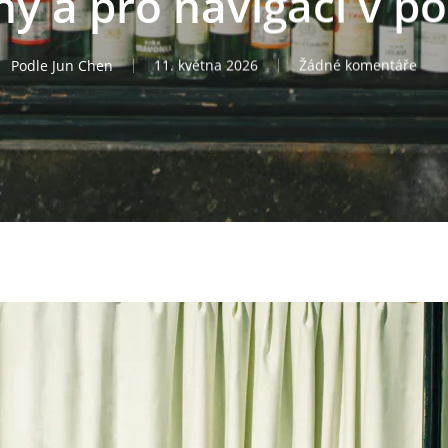
ny a pro navigaci v p
Podle
Jun Chen
11. května 2026
Žádné komentáře