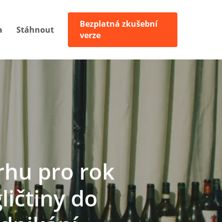
Bezplatná zkušební
a
Stáhnout
verze
rhu pro rok
ličtiny do