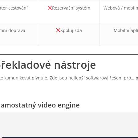
tor cestování
Rezervační systém
Webová / mobiln
mní doprava
Spolujízda
Mobilní apl
 překladové nástroje
íte komunikovat plynule. Zde jsou nejlepší softwarová řešení pro…
p
samostatný video engine