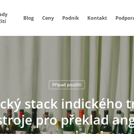
ady
Blog
Ceny
Podnik
Kontakt
Podpor
ití
Případ použití
cký stack indického t
troje pro překlad ang