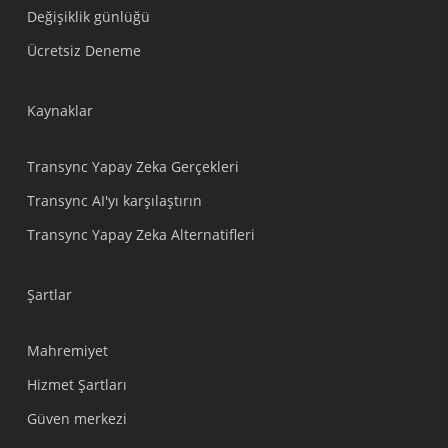
Değişiklik günlüğü
Tiếng Việt
Ücretsiz Deneme
Bahasa Indonesia
हिन्दी
Kaynaklar
العربية
Português do Brasil
Transync Yapay Zeka Gerçekleri
繁體中文
Transync AI'yı karşılaştırın
ไทย
Transync Yapay Zeka Alternatifleri
Čeština
Italiano
Şartlar
Deutsch
Mahremiyet
Español
Hizmet Şartları
Français
Güven merkezi
Русский