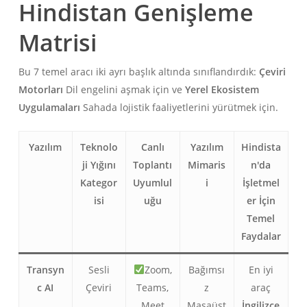
Hindistan Genişleme
Matrisi
Bu 7 temel aracı iki ayrı başlık altında sınıflandırdık:
Çeviri
Motorları
Dil engelini aşmak için ve
Yerel Ekosistem
Uygulamaları
Sahada lojistik faaliyetlerini yürütmek için.
Yazılım
Teknolo
Canlı
Yazılım
Hindista
ji Yığını
Toplantı
Mimaris
n'da
Kategor
Uyumlul
i
İşletmel
isi
uğu
er İçin
Temel
Faydalar
Transyn
Sesli
Zoom,
Bağımsı
En iyi
c AI
Çeviri
Teams,
z
araç
Meet
Masaüst
İngilizce