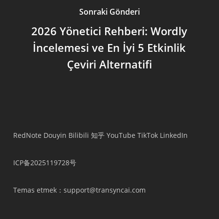
Sonraki Gönderi
2026 Yönetici Rehberi: Wordly
İncelemesi ve En İyi 5 Etkinlik
Çeviri Alternatifi
RedNote
Douyin
Bilibili
知乎
YouTube
TikTok
LinkedIn
ICP备2025119728号
Temas etmek
：support@transyncai.com