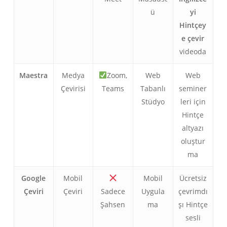
ü
yi
Hintçey
e çevir
videoda
Maestra
Medya
Zoom,
Web
Web
Çevirisi
Teams
Tabanlı
seminer
Stüdyo
leri için
Hintçe
altyazı
oluştur
ma
Google
Mobil
Mobil
Ücretsiz
Çeviri
Çeviri
Sadece
Uygula
çevrimdı
Şahsen
ma
şı Hintçe
sesli