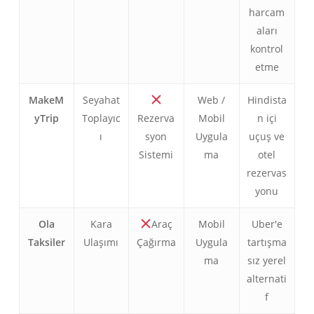
harcam
aları
kontrol
etme
MakeM
Seyahat
Web /
Hindista
yTrip
Toplayıc
Rezerva
Mobil
n içi
ı
syon
Uygula
uçuş ve
Sistemi
ma
otel
rezervas
yonu
Ola
Kara
Araç
Mobil
Uber'e
Taksiler
Ulaşımı
Çağırma
Uygula
tartışma
ma
sız yerel
alternati
f