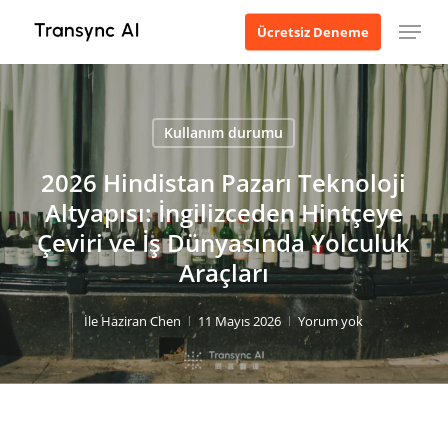
Ana
Menü
Ücretsiz Deneme
içeriğe
geç
Kullanım durumu
2026 Hindistan Pazarı Teknoloji
Altyapısı: İngilizceden Hintçeye
Çeviri ve İş Dünyasında Yolculuk
Araçları
İle
Haziran Chen
11 Mayıs 2026
Yorum yok