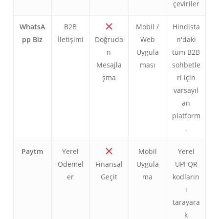
çeviriler
WhatsA
B2B
Mobil /
Hindista
pp Biz
İletişimi
Doğruda
Web
n'daki
n
Uygula
tüm B2B
Mesajla
ması
sohbetle
şma
ri için
varsayıl
an
platform
.
Paytm
Yerel
Mobil
Yerel
Ödemel
Finansal
Uygula
UPI QR
er
Geçit
ma
kodların
ı
tarayara
k