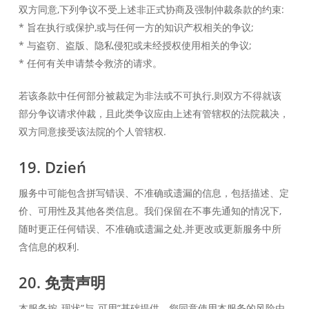
双方同意,下列争议不受上述非正式协商及强制仲裁条款的约束:
* 旨在执行或保护,或与任何一方的知识产权相关的争议;
* 与盗窃、盗版、隐私侵犯或未经授权使用相关的争议;
* 任何有关申请禁令救济的请求。
若该条款中任何部分被裁定为非法或不可执行,则双方不得就该
部分争议请求仲裁，且此类争议应由上述有管辖权的法院裁决，
双方同意接受该法院的个人管辖权.
19. Dzień
服务中可能包含拼写错误、不准确或遗漏的信息，包括描述、定
价、可用性及其他各类信息。我们保留在不事先通知的情况下,
随时更正任何错误、不准确或遗漏之处,并更改或更新服务中所
含信息的权利.
20. 免责声明
本服务按„现状”与„可用”基础提供。您同意使用本服务的风险由