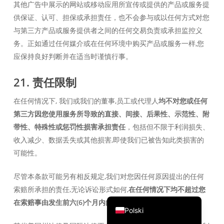
其他广告中展示的网站或移动应用所宣传或提供的产品或服务提
繁體中文
供保证、认可、担保或承担责任，也不会参与或以任何方式对您
ไทย
与第三方产品或服务提供者之间的任何交易负责或承担监控义
务。正如通过任何媒介或在任何环境中购买产品或服务一样,您
Čeština
应保持良好判断并在适当时谨慎行事。
Italiano
Deutsch
21. 责任限制
Español
在任何情况下, 我们或我们的董事,员工或代理人
均不对您或任何
Français
第三方因您使用服务所导致的直接、间接、后果性、示范性、附
带性、特殊性或惩罚性损害承担责任
，包括但不限于利润损失、
Русский
收入减少、数据丢失或其他损害,即使我们已被告知此类损害的
한국어
可能性。
日本語
尽管本条款可能另有相反规定,我们对您因任何原因提出的任何
简体中文
索赔所承担的责任,无论诉讼形式如何,
在任何情况下均不超过您
English
在索赔事由发生前六(6)个月内向我们支付的费用(如有)
。
Polski