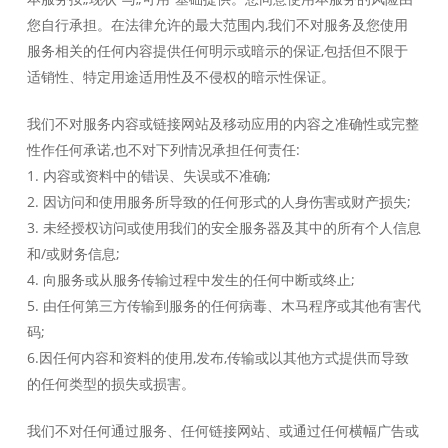
您自行承担。在法律允许的最大范围内,我们不对服务及您使用
服务相关的任何内容提供任何明示或暗示的保证,包括但不限于
适销性、特定用途适用性及不侵权的暗示性保证。
我们不对服务内容或链接网站及移动应用的内容之准确性或完整
性作任何承诺,也不对下列情况承担任何责任:
1. 内容或资料中的错误、失误或不准确;
2. 因访问和使用服务所导致的任何形式的人身伤害或财产损失;
Українська
3. 未经授权访问或使用我们的安全服务器及其中的所有个人信息
Nederlands
和/或财务信息;
Türkçe
4. 向服务或从服务传输过程中发生的任何中断或终止;
5. 由任何第三方传输到服务的任何病毒、木马程序或其他有害代
Tiếng Việt
码;
Bahasa Indonesia
6.因任何内容和资料的使用,发布,传输或以其他方式提供而导致
हिन्दी
的任何类型的损失或损害。
العربية
我们不对任何通过服务、任何链接网站、或通过任何横幅广告或
Português do Brasil