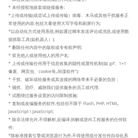
* 未经授权地嵌套或链接服务;
*上传或传输(或尝试上传或传输）病毒、木马或其他干扰服务正
常使用的内容,包括大量使用大写字母和刷屏行为;
*以自动化方式使用系统,例如通过脚本发送评论或消息,或使用数
据抓取工具(如机器人）);
* 删除任何内容中的版权或专有权声明;
* 冒充他人或使用他人的用户名;
* 上传或传输任何用于信息收集的隐性或显性机制(如 gif、1×1
像素、网页虫、cookie等„间谍软件”);
* 干扰、破坏或给服务或其连接的网络带来不必要的负担；
* 骚扰、恐吓、威胁我们提供服务的员工或代理;
* 试图绕过服务设置的访问限制措施;
* 复制或改编服务的软件,包括但不限于 Flash, PHP, HTML,
JavaScript i JavaScript;
* 除非法律允许,不得解析,反编译,拆解或逆向工程服务的任何软
件;
*除标准搜索引擎或浏览器行为外,不得使用或分发任何自动化系