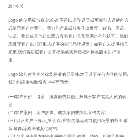
及Logo)
Logo 的使用应当真实,准确,不得以虚假,误导或可能引人误解的方
式暗示客户对我们、我们的产品或服务作出推荐、背书、保证、
认证、赞助或其他超出双方真实客户关系范围之外的认可。我们
应遵守客户以书面形式提供的合理品牌规范；如客户未提供相关
规范,我们将按照客户公开提供或实际授权的标准版本进行使
用。
Logo 除前述客户名称及标准的展示外,对于以下任何内容的使用,
我们均应事先取得客户书面同意:
(一)客户评价、引言、推荐语或其他可归属于客户或其人员的表
述;
(二)客户案例、客户故事、成功案例或类似宣传内容;
(三) 涉及客户业务,人员,会议,系统,内部流程或使用场景的截图,录
音,录像,流程图或其他材料;
(四) 与客户使用本服务相关的使用量,效果、绩效、投资回报率、