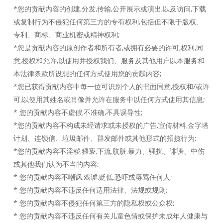
*您的贡献内容的创建,分发,传输,公开展示或演出,以及访问,下载
或复制行为不侵犯任何第三方的专有权利,包括但不限于版权、
专利、商标、商业机密或精神权利;
*您是贡献内容的原创作者和所有者,或拥有必要的许可,权利,同
意,授权和允许,以使用并授权我们、服务及其他用户以本服务和
本法律条款所设想的任何方式使用您的贡献内容;
*您已获得贡献内容中每一位可识别个人的书面同意,授权和/或许
可,以使用其姓名或肖像并允许在服务中以任何方式使用其信息;
* 您的贡献内容不虚假,不准确,不具误导性;
*您的贡献内容不构成未经请求或未授权的广告,宣传材料,金字塔
计划、连锁信、垃圾邮件、群发邮件或其他形式的招揽行为;
*您的贡献内容不淫秽,猥亵,下流,肮脏,暴力、骚扰、诽谤、中伤
或其他我们认为不当的内容;
* 您的贡献内容不嘲讽,戏谑,贬低,恐吓或辱骂任何人;
* 您的贡献内容不违反任何适用法律、法规或规则;
* 您的贡献内容不侵犯任何第三方的隐私权或公众权;
* 您的贡献内容不违反任何有关儿童色情或保护未成年人健康与