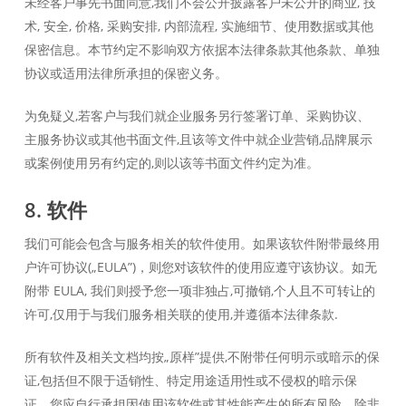
未经客户事先书面同意,我们不会公开披露客户未公开的商业, 技
术, 安全, 价格, 采购安排, 内部流程, 实施细节、使用数据或其他
保密信息。本节约定不影响双方依据本法律条款其他条款、单独
协议或适用法律所承担的保密义务。
为免疑义,若客户与我们就企业服务另行签署订单、采购协议、
主服务协议或其他书面文件,且该等文件中就企业营销,品牌展示
或案例使用另有约定的,则以该等书面文件约定为准。
8. 软件
我们可能会包含与服务相关的软件使用。如果该软件附带最终用
户许可协议(„EULA”)，则您对该软件的使用应遵守该协议。如无
附带 EULA, 我们则授予您一项非独占,可撤销,个人且不可转让的
许可,仅用于与我们服务相关联的使用,并遵循本法律条款.
所有软件及相关文档均按„原样”提供,不附带任何明示或暗示的保
证,包括但不限于适销性、特定用途适用性或不侵权的暗示保
证。您应自行承担因使用该软件或其性能产生的所有风险。除非