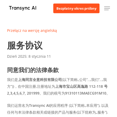
Przejdź
Menu
Bezpłatny okres próbny
do
treści
głównej
Przełącz na wersję angielską
服务协议
Dzień 2025: 8 stycznia 11
同意我们的法律条款
我们是
上海同言全意科技有限公司
(以下简称„公司”, „我们”, „我
方”))，在中国注册,注册地址为
上海市宝山区高逸路 112-118 号
2,3,4,5,6,7, 201999
。我们的税号为
91310113MAECG91M10
。
我们运营名为
Transync AI
的应用程序 (以下简称„本应用”), 以及
任何与本法律条款相关或链接的产品与服务(以下统称为„服务”).