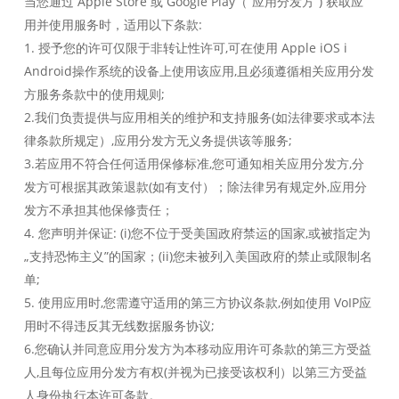
当您通过 Apple Store 或 Google Play（“应用分发方”) 获取应
用并使用服务时，适用以下条款:
1. 授予您的许可仅限于非转让性许可,可在使用 Apple iOS i
Android操作系统的设备上使用该应用,且必须遵循相关应用分发
方服务条款中的使用规则;
2.我们负责提供与应用相关的维护和支持服务(如法律要求或本法
律条款所规定）,应用分发方无义务提供该等服务;
3.若应用不符合任何适用保修标准,您可通知相关应用分发方,分
发方可根据其政策退款(如有支付）；除法律另有规定外,应用分
发方不承担其他保修责任；
4. 您声明并保证: (i)您不位于受美国政府禁运的国家,或被指定为
„支持恐怖主义”的国家；(ii)您未被列入美国政府的禁止或限制名
单;
5. 使用应用时,您需遵守适用的第三方协议条款,例如使用 VoIP应
用时不得违反其无线数据服务协议;
6.您确认并同意应用分发方为本移动应用许可条款的第三方受益
人,且每位应用分发方有权(并视为已接受该权利）以第三方受益
人身份执行本许可条款。