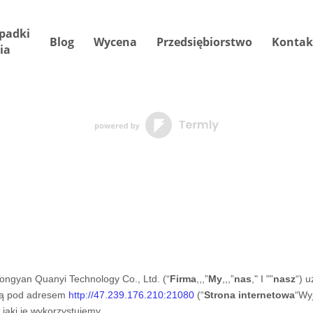
padki
Blog
Wycena
Przedsiębiorstwo
Kontak
ia
ongyan Quanyi Technology Co., Ltd.
(“
Firma
,,,”
My
,,,”
nas
," I "”
nasz
“) 
ową pod adresem
http://47.239.176.210:21080
(“
Strona internetowa
“Wyj
jaki je wykorzystujemy.