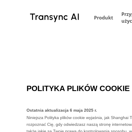
Przejdź
do
Przy
Produkt
treści
użyc
głównej
POLITYKA PLIKÓW COOKIE
Ostatnia aktualizacja
6 maja 2025 r.
Niniejsza Polityka plików cookie wyjaśnia, jak
Shanghai T
rozpoznać Cię, gdy odwiedzasz naszą stronę internet
także jakie są Twoje prawa do kontrolowania sposobu, w 