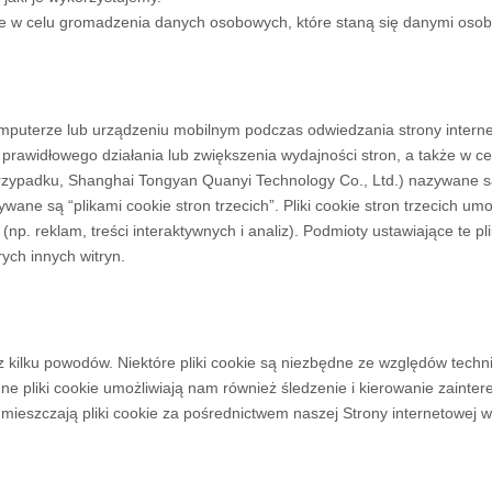
w celu gromadzenia danych osobowych, które staną się danymi osobow
 komputerze lub urządzeniu mobilnym podczas odwiedzania strony intern
a prawidłowego działania lub zwiększenia wydajności stron, a także w c
przypadku,
Shanghai Tongyan Quanyi Technology Co., Ltd.
) nazywane są
wane są “plikami cookie stron trzecich”. Pliki cookie stron trzecich umo
m (np. reklam, treści interaktywnych i analiz). Podmioty ustawiające te 
ych innych witryn.
h z kilku powodów. Niektóre pliki cookie są niezbędne ze względów tech
Inne pliki cookie umożliwiają nam również śledzenie i kierowanie zain
umieszczają pliki cookie za pośrednictwem naszej Strony internetowej 