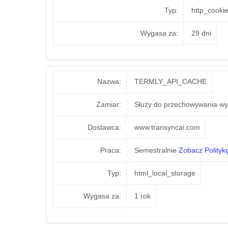
Typ:
http_cooki
Wygasa za:
29 dni
Nazwa:
TERMLY_API_CACHE
Zamiar:
Służy do przechowywania wyn
Dostawca:
www.transyncai.com
Praca:
Semestralnie
Zobacz Polityk
Typ:
html_local_storage
Wygasa za:
1 rok