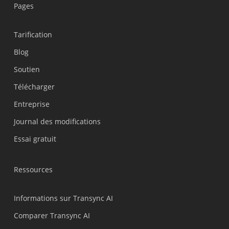
Pages
Tarification
Blog
Soutien
Українська
Télécharger
Polski
Entreprise
Nederlands
Journal des modifications
Türkçe
Essai gratuit
Tiếng Việt
Bahasa Indonesia
Ressources
हिन्दी
العربية
Informations sur Transync AI
Português do Brasil
Comparer Transync AI
繁體中文