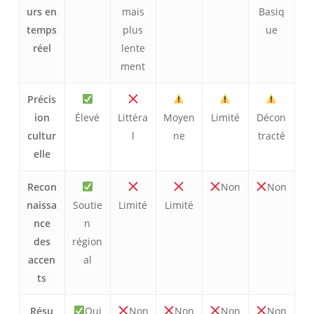
urs en
mais
Basiq
temps
plus
ue
réel
lente
ment
Précis
ion
Élevé
Littéra
Moyen
Limité
Décon
cultur
l
ne
tracté
elle
Recon
Non
Non
naissa
Soutie
Limité
Limité
nce
n
des
région
accen
al
ts
Résu
Oui
Non
Non
Non
Non