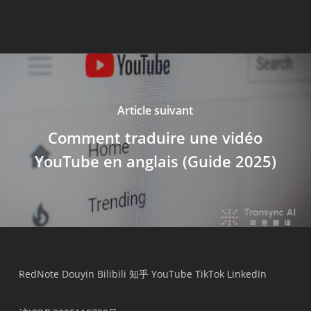
Article suivant
Comment traduire une vidéo
YouTube en anglais (Guide 2025)
RedNote
Douyin
Bilibili
知乎
YouTube
TikTok
LinkedIn