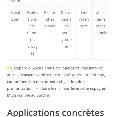
ligne
Idéal
Profes
Reche
Discus
Les
Utilisa
pour
sionn
rches
sions
voyag
teurs
els,
rapide
en
eurs
occasi
réunio
s
petits
onnels
ns,
group
voyag
es
es
Comparé à Google Translate, Microsoft Translator et
autres,
Transync AI
offre une qualité supérieure
vitesse,
compréhension du contexte et gestion de la
prononciation
—en faire le meilleur
Interprète espagnol
IA
disponible aujourd'hui.
Applications concrètes