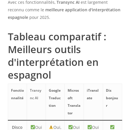
Avec ces fonctionnalités,
Transync AI
est largement
reconnu comme le
meilleure application d'interprétation
espagnole
pour 2025.
Tableau comparatif :
Meilleurs outils
d'interprétation en
espagnol
Fonctio
Transy
Google
Micros
iTransl
Dis
nnalité
nc AI
Traduc
oft
ate
bonjou
tion
Transla
r
tor
Disco
Oui
Oui,
Oui
Oui