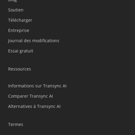
Soutien
Українська
Télécharger
Polski
Entreprise
Nederlands
Journal des modifications
Türkçe
Essai gratuit
Tiếng Việt
Bahasa Indonesia
Ressources
हिन्दी
العربية
Informations sur Transync AI
Português do Brasil
Comparer Transync AI
繁體中文
Alternatives à Transync AI
ไทย
Čeština
Termes
Italiano