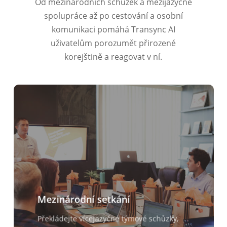
Od mezinárodních schůzek a mezijazyčné
spolupráce až po cestování a osobní
komunikaci pomáhá Transync AI
uživatelům porozumět přirozené
korejštině a reagovat v ní.
Mezinárodní setkání
Překládejte vícejazyčné týmové schůzky,