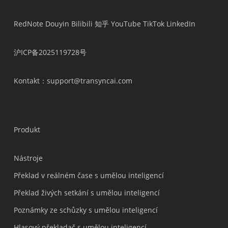
RedNote
Douyin
Bilibili
知乎
YouTube
TikTok
LinkedIn
沪ICP备2025119728号
Kontakt
：support@transyncai.com
Produkt
Nástroje
Překlad v reálném čase s umělou inteligencí
Překlad živých setkání s umělou inteligencí
Poznámky ze schůzky s umělou inteligencí
Hlasový překladač s umělou inteligencí