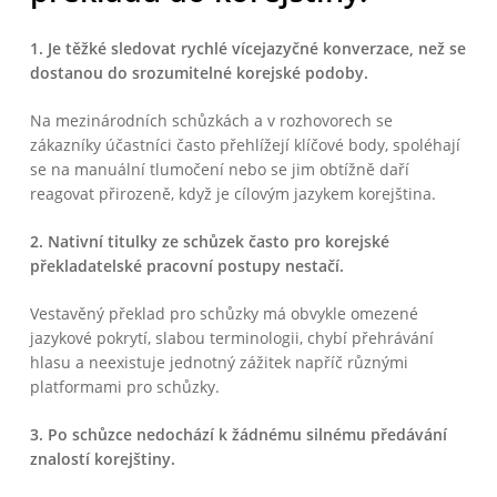
1. Je těžké sledovat rychlé vícejazyčné konverzace, než se
dostanou do srozumitelné korejské podoby.
Na mezinárodních schůzkách a v rozhovorech se
zákazníky účastníci často přehlížejí klíčové body, spoléhají
se na manuální tlumočení nebo se jim obtížně daří
reagovat přirozeně, když je cílovým jazykem korejština.
2. Nativní titulky ze schůzek často pro korejské
překladatelské pracovní postupy nestačí.
Vestavěný překlad pro schůzky má obvykle omezené
jazykové pokrytí, slabou terminologii, chybí přehrávání
hlasu a neexistuje jednotný zážitek napříč různými
platformami pro schůzky.
3. Po schůzce nedochází k žádnému silnému předávání
znalostí korejštiny.