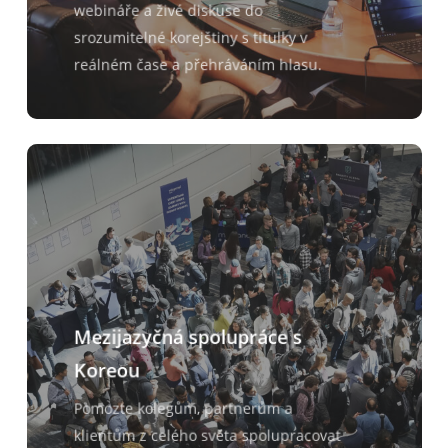
webináře a živé diskuse do
srozumitelné korejštiny s titulky v
reálném čase a přehráváním hlasu.
Mezijazyčná spolupráce s
Koreou
Pomozte kolegům, partnerům a
klientům z celého světa spolupracovat