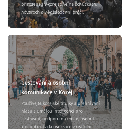
přirozeněji v korejštině na schůzkách,
hovorech a v každodenní práci.
Cestování a osobní
komunikace v Koreji
Používejte korejské titulky a přehrávání
hlasu s umělou inteligencí pro
cestování, podporu na místě, osobní
komunikaci a konverzace v reálném