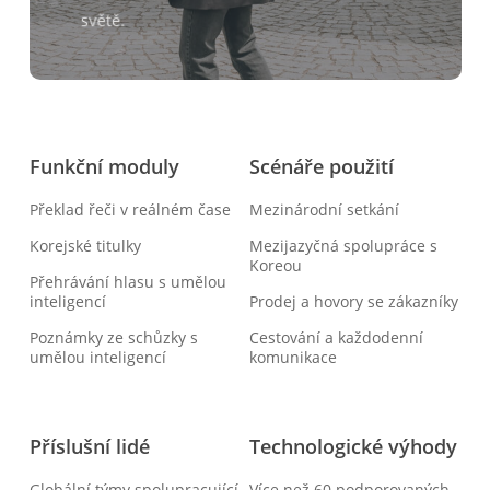
světě.
Funkční moduly
Scénáře použití
Překlad řeči v reálném čase
Mezinárodní setkání
Korejské titulky
Mezijazyčná spolupráce s
Koreou
Přehrávání hlasu s umělou
inteligencí
Prodej a hovory se zákazníky
Poznámky ze schůzky s
Cestování a každodenní
umělou inteligencí
komunikace
Příslušní lidé
Technologické výhody
Globální týmy spolupracující
Více než 60 podporovaných