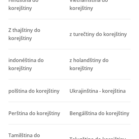
Hindština do
Vietnamština do
korejštiny
korejštiny
Z thajštiny do
z turečtiny do korejštiny
korejštiny
indonéština do
z holandštiny do
korejštiny
korejštiny
polština do korejštiny
Ukrajinština - korejština
Perština do korejštiny
Bengálština do korejštiny
Tamilština do