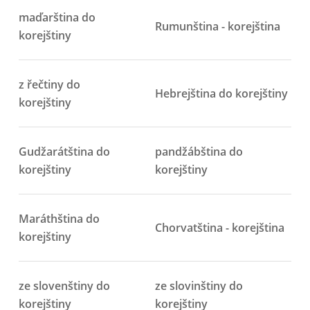
maďarština do
Rumunština - korejština
korejštiny
z řečtiny do
Hebrejština do korejštiny
korejštiny
Gudžarátština do
pandžábština do
korejštiny
korejštiny
Maráthština do
Chorvatština - korejština
korejštiny
ze slovenštiny do
ze slovinštiny do
korejštiny
korejštiny