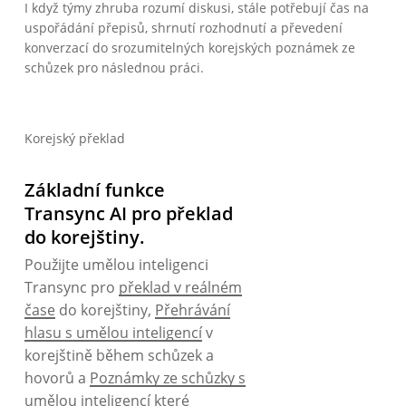
I když týmy zhruba rozumí diskusi, stále potřebují čas na
uspořádání přepisů, shrnutí rozhodnutí a převedení
konverzací do srozumitelných korejských poznámek ze
schůzek pro následnou práci.
Korejský překlad
Základní funkce
Transync AI pro překlad
do korejštiny.
Použijte umělou inteligenci
Transync pro
překlad v reálném
čase
do korejštiny,
Přehrávání
hlasu s umělou inteligencí
v
korejštině během schůzek a
hovorů a
Poznámky ze schůzky s
umělou inteligencí
které