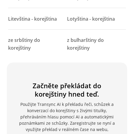
Litevština - korejština
Lotyština - korejština
ze srbštiny do
z bulharštiny do
korejštiny
korejštiny
Začněte překládat do
korejštiny hned teď.
Použijte Transync AI k překladu řeči, schůzek a
konverzací do korejštiny s živými titulky,
přehráváním hlasu pomocí AI a automatickými
poznámkami ze schůzky. Zaregistrujte se nyní a
využijte překlad v reálném čase na webu,