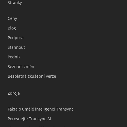
Stránky
Ceny
Blog
Podpora
Українська
Stáhnout
Polski
Podnik
Nederlands
Seznam změn
Türkçe
Bezplatná zkušební verze
Tiếng Việt
Bahasa Indonesia
Zdroje
हिन्दी
العربية
Fakta o umělé inteligenci Transync
Português do Brasil
Porovnejte Transync AI
繁體中文