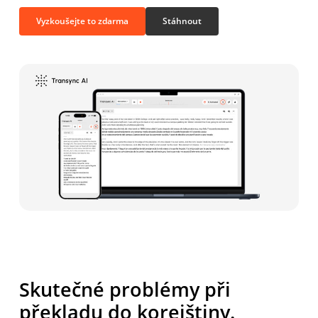
Vyzkoušejte to zdarma
Stáhnout
Skutečné problémy při
překladu do korejštiny.