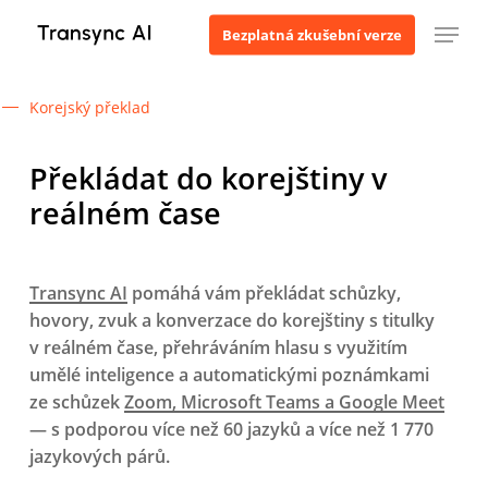
Přejít
Menu
Bezplatná zkušební verze
k
hlavnímu
obsahu
Korejský překlad
Překládat do korejštiny v
reálném čase
Transync AI
pomáhá vám překládat schůzky,
hovory, zvuk a konverzace do korejštiny s titulky
v reálném čase, přehráváním hlasu s využitím
umělé inteligence a automatickými poznámkami
ze schůzek
Zoom, Microsoft Teams a Google Meet
— s podporou více než 60 jazyků a více než 1 770
jazykových párů.