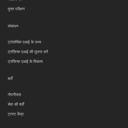
Türkçe
मुफ्त परीक्षण
Tiếng Việt
Bahasa Indonesia
संसाधन
العربية
Português do Brasil
ट्रांससिंक एआई के तथ्य
繁體中文
ट्रांसिन्क एआई की तुलना करें
ไทย
ट्रांसिन्क एआई के विकल्प
Čeština
Italiano
शर्तें
Deutsch
गोपनीयता
Español
सेवा की शर्तें
Français
ट्रस्ट केंद्र
Русский
한국어