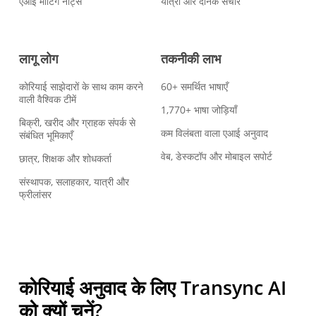
एआई मीटिंग नोट्स
यात्रा और दैनिक संचार
लागू लोग
तकनीकी लाभ
कोरियाई साझेदारों के साथ काम करने
60+ समर्थित भाषाएँ
वाली वैश्विक टीमें
1,770+ भाषा जोड़ियाँ
बिक्री, खरीद और ग्राहक संपर्क से
कम विलंबता वाला एआई अनुवाद
संबंधित भूमिकाएँ
वेब, डेस्कटॉप और मोबाइल सपोर्ट
छात्र, शिक्षक और शोधकर्ता
संस्थापक, सलाहकार, यात्री और
फ्रीलांसर
कोरियाई अनुवाद के लिए Transync AI
को क्यों चुनें?