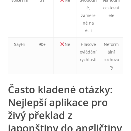
VoiceTra
31
Ne
Svobodn
Náhodní
é,
cestovat
zaměře
elé
né na
Asii
SayHi
90+
Ne
Hlasové
Neform
ovládání
ální
rychlosti
rozhovo
ry
Často kladené otázky:
Nejlepší aplikace pro
živý překlad z
japonštiny do angličtiny