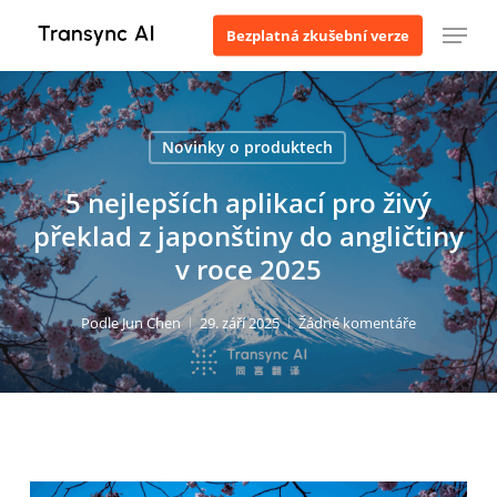
Přejít
Menu
Bezplatná zkušební verze
k
hlavnímu
obsahu
Novinky o produktech
5 nejlepších aplikací pro živý
překlad z japonštiny do angličtiny
v roce 2025
Podle
Jun Chen
29. září 2025
Žádné komentáře