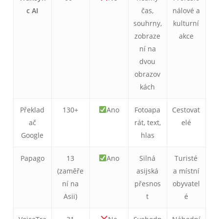
c AI
čas,
nálové a
souhrny,
kulturní
zobraze
akce
ní na
dvou
obrazov
kách
Překlad
130+
Ano
Fotoapa
Cestovat
ač
rát, text,
elé
Google
hlas
Papago
13
Ano
Silná
Turisté
(zaměře
asijská
a místní
ní na
přesnos
obyvatel
Asii)
t
é