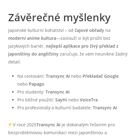
Závěrečné myšlenky
Japonské kulturní bohatství – od
čajové obřady
na
moderní anime kultura
—zaslouží si být prožit bez
jazykových bariér.
nejlepší aplikace pro živý překlad z
japonštiny do angličtiny
zaručuje, že vám neunikne žádný
detail.
Na cestování:
Transync AI
nebo
Překladač Google
nebo
Papago
Pro studenty:
Transync AI
Pro běžné použití:
SayHi
nebo
VoiceTra
Pro profesionály a kulturní badatele:
Transync AI
V roce 2025
Transync AI
je dokonalým řešením pro
bezproblémovou komunikaci mezi japonštinou a