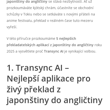
japonštiny do angličtiny
se stává nezbytností. Ať už
prozkoumáváte kjótský chrám, účastníte se obchodní
schůzky v Tokiu nebo se setkáváte s novými přáteli na
anime festivalu, překlad v reálném čase tuto mezeru
vyřeší.
V této příručce prozkoumáme
5 nejlepších
překladatelských aplikací z japonštiny do angličtiny
roku
2025 a vysvětlete proč
Transync AI
je vynikající volbou.
1. Transync AI –
Nejlepší aplikace pro
živý překlad z
japonštiny do angličtiny