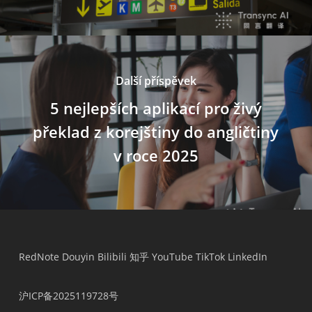
Další příspěvek
5 nejlepších aplikací pro živý
překlad z korejštiny do angličtiny
v roce 2025
RedNote
Douyin
Bilibili
知乎
YouTube
TikTok
LinkedIn
沪ICP备2025119728号