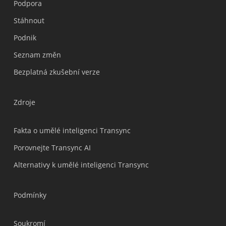
Podpora
Українська
Stáhnout
Polski
Podnik
Nederlands
Seznam změn
Türkçe
Bezplatná zkušební verze
Tiếng Việt
Bahasa Indonesia
Zdroje
हिन्दी
العربية
Fakta o umělé inteligenci Transync
Português do Brasil
Porovnejte Transync AI
繁體中文
Alternativy k umělé inteligenci Transync
ไทย
Italiano
Podmínky
Deutsch
Soukromí
Español