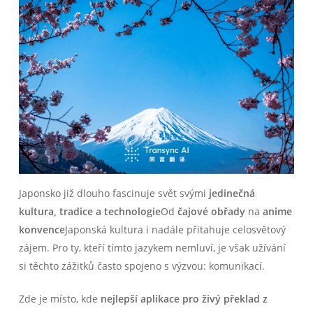
Japonsko již dlouho fascinuje svět svými
jedinečná
kultura, tradice a technologie
Od
čajové obřady
na
anime
konvence
Japonská kultura i nadále přitahuje celosvětový
zájem. Pro ty, kteří tímto jazykem nemluví, je však užívání
si těchto zážitků často spojeno s výzvou: komunikací.
Zde je místo, kde
nejlepší aplikace pro živý překlad z