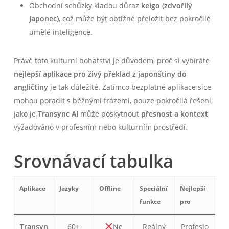
Obchodní schůzky kladou důraz
keigo (zdvořilý
Japonec)
, což může být obtížné přeložit bez pokročilé
umělé inteligence.
Právě toto kulturní bohatství je důvodem, proč si vybíráte
nejlepší aplikace pro živý překlad z japonštiny do
angličtiny
je tak důležité. Zatímco bezplatné aplikace sice
mohou poradit s běžnými frázemi, pouze pokročilá řešení,
jako je
Transync AI
může poskytnout
přesnost a kontext
vyžadováno v profesním nebo kulturním prostředí.
Srovnávací tabulka
Aplikace
Jazyky
Offline
Speciální
Nejlepší
funkce
pro
Transyn
60+
Ne
Reálný
Profesio