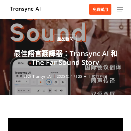
跳
選單
免費試用
至
主
要
內
產品新聞
容
最佳語言翻譯器：Transync AI 和
The Far Sound Story
經過
TransyncAI
2025 年 4 月 28 日
暫無評論