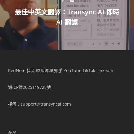
最佳中英文翻譯：Transync AI 即時
AI 翻譯
RedNote
抖音
嗶哩嗶哩
知乎
YouTube
TikTok
LinkedIn
滬ICP備2025119728號
接觸
：support@transyncai.com
產品