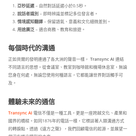
亞秒延遲
– 自然對話延遲小於0.5秒。
說話者識別
– 即時辨識並標記多位發言者。
情境感知翻譯
– 保留語氣、意義和文化細微差別。
用途廣泛
– 適合商務、教育和旅遊。
每個時代的溝通
正如貝爾的發明連通了各大洲的聲音一樣，
Transync AI
連結
不同語言的思想。從會議室、教室到咖啡館和機場休息室，無論
您身在何處，無論您使用何種語言，它都能讓世界對話觸手可
及。
體驗未來的通信
Transync AI
電信不僅是一種工具，更是一座跨越文化、產業和
國界的橋樑。如同1876年的電話一樣，它標誌著人類溝通方式
的轉捩點。透過《遠方之聲》，我們回顧電信的起源，並展望一