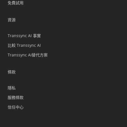
免費試用
Tiếng Việt
Bahasa Indonesia
資源
हिन्दी
العربية
Transsync AI 事實
Português do Brasil
比較 Transsync AI
ไทย
Transsync AI替代方案
Čeština
Italiano
條款
Deutsch
隱私
Español
服務條款
Français
信任中心
Русский
한국어
日本語