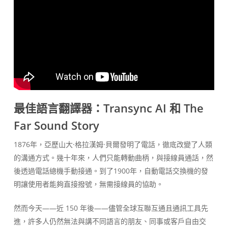
最佳語言翻譯器：Transync AI 和 The
Far Sound Story
1876年，亞歷山大·格拉漢姆·貝爾發明了電話，徹底改變了人類
的溝通方式。幾十年來，人們只能轉動曲柄，與接線員通話，然
後透過電話總機手動接通。到了1900年，自動電話交換機的發
明讓使用者能夠直接撥號，無需接線員的協助。
然而今天——近 150 年後——儘管全球互聯互通且通訊工具先
進，許多人仍然無法與講不同語言的朋友、同事或客戶自由交