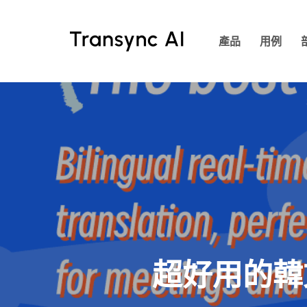
跳
至
產品
用例
主
要
內
容
超好用的韓文