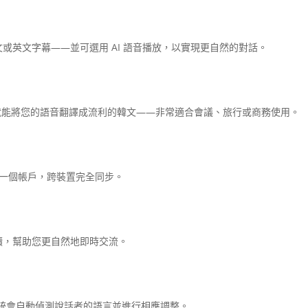
或英文字幕——並可選用 AI 語音播放，以實現更自然的對話。
AI 就能將您的語音翻譯成流利的韓文——非常適合會議、旅行或商務使用。
. 一個帳戶，跨裝置完全同步。
讀，幫助您更自然地即時交流。
統會自動偵測說話者的語言並進行相應調整。