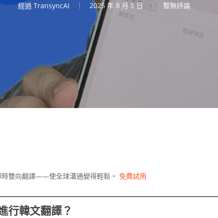
經過
TransyncAI
2025 年 8 月 5 日
暫無評論
即時雙向翻譯——使全球溝通變得輕鬆。
免費試用
AI 進行韓文翻譯？