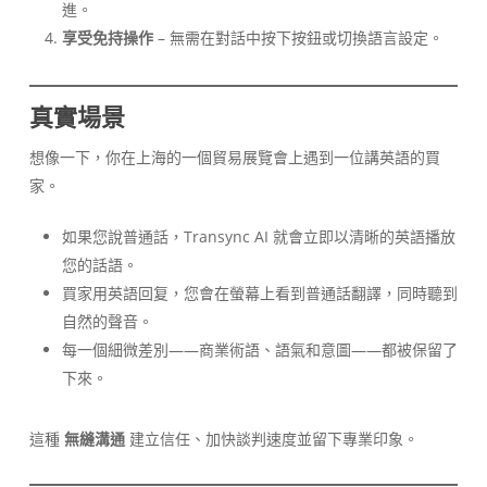
進。
享受免持操作
– 無需在對話中按下按鈕或切換語言設定。
真實場景
想像一下，你在上海的一個貿易展覽會上遇到一位講英語的買
家。
如果您說普通話，Transync AI 就會立即以清晰的英語播放
您的話語。
買家用英語回复，您會在螢幕上看到普通話翻譯，同時聽到
自然的聲音。
每一個細微差別——商業術語、語氣和意圖——都被保留了
下來。
這種
無縫溝通
建立信任、加快談判速度並留下專業印象。