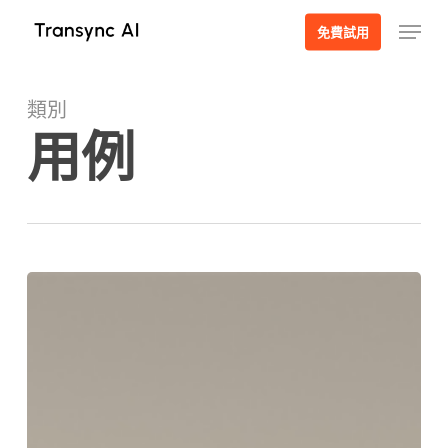
跳
選單
免費試用
至
主
要
類別
內
用例
容
2026
年
可
即
時
翻
譯