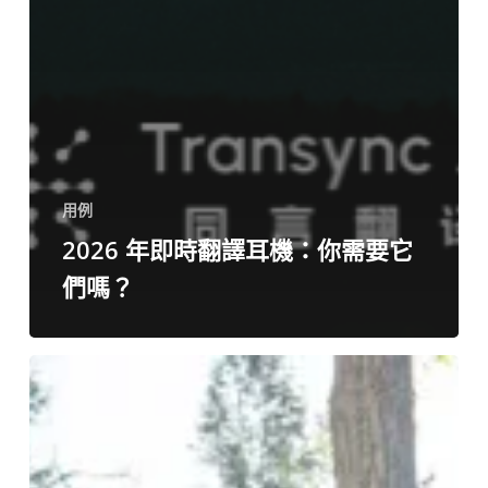
用例
2026 年即時翻譯耳機：你需要它
們嗎？
將
西
班
牙
文