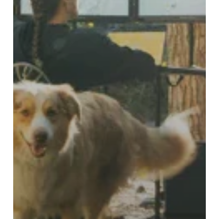
Українська
Polski
Nederlands
Türkçe
Tiếng Việt
Bahasa Indonesia
हिन्दी
العربية
Português do Brasil
ไทย
Čeština
Italiano