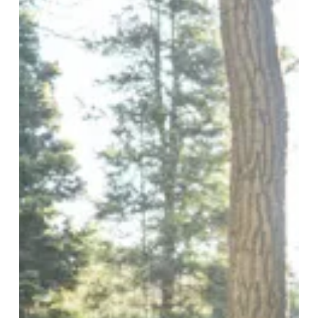
翻
譯
成
英
文：
7
個
實
用
步
驟