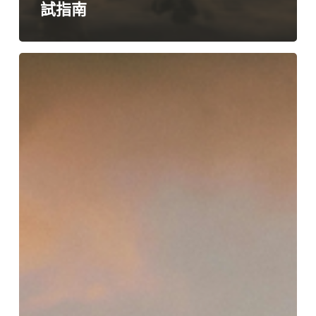
試指南
2026
年
即
時
翻
譯
耳
機：
你
需
要
它
們
嗎？