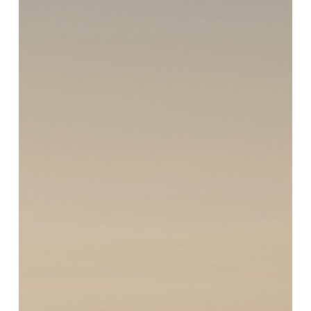
的
耳
機：
實
地
測
試
指
南