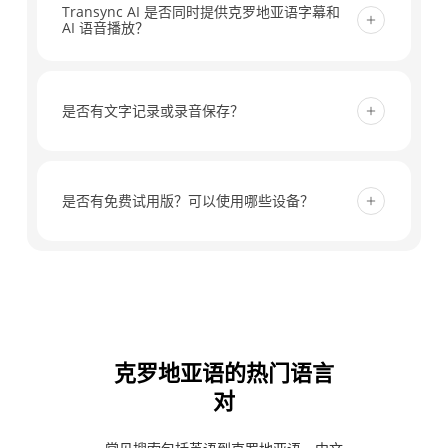
Teams、Google Meet 和其他主流会议工具配合使
Transync AI 是否同时提供克罗地亚语字幕和
AI 语音播放？
用，帮助您将实时对话翻译成克罗地亚语，并提供实
时字幕和会议就绪的工作流程。无需额外插件。.
是的。您可以将克罗地亚语翻译以实时字幕的形式阅
读，还可以开启人工智能语音播放功能，以便参与者
是否有文字记录或录音保存？
在会议、课程和通话期间听到翻译后的内容。.
Transync AI 不会保存录音。文本转写稿会临时存
储，以便您查看翻译并生成会议记录，您可以随时删
是否有免费试用版？可以使用哪些设备？
除记录。
是的。新用户注册后可获得 40 分钟免费实时翻译。
Transync AI 支持网页、桌面和移动设备，包括
Mac、PC、iOS 和 Android。
克罗地亚语的热门语言
对