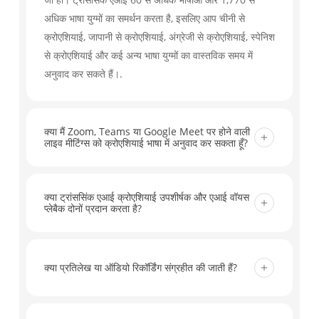
अधिक भाषा युग्मों का समर्थन करता है, इसलिए आप चीनी से
क्रोएशियाई, जापानी से क्रोएशियाई, अंग्रेजी से क्रोएशियाई, स्पेनिश
से क्रोएशियाई और कई अन्य भाषा युग्मों का वास्तविक समय में
अनुवाद कर सकते हैं।.
क्या मैं Zoom, Teams या Google Meet पर होने वाली
लाइव मीटिंग्स को क्रोएशियाई भाषा में अनुवाद कर सकता हूँ?
जी हां। ट्रांससिंक एआई ज़ूम, माइक्रोसॉफ्ट टीम्स, गूगल मीट और
अन्य प्रमुख मीटिंग टूल्स के साथ काम करता है, जिससे आपको
क्या ट्रांससिंक एआई क्रोएशियाई उपशीर्षक और एआई वॉयस
प्लेबैक दोनों प्रदान करता है?
लाइव बातचीत को क्रोएशियाई भाषा में रीयल-टाइम सबटाइटल्स और
मीटिंग के लिए तैयार वर्कफ़्लो के साथ अनुवाद करने में मदद मिलती
जी हां। आप क्रोएशियाई अनुवाद को लाइव सबटाइटल के रूप में पढ़
है। किसी अतिरिक्त प्लगइन की आवश्यकता नहीं है।.
सकते हैं और एआई वॉइस प्लेबैक को भी चालू कर सकते हैं ताकि
क्या प्रतिलेख या ऑडियो रिकॉर्डिंग संग्रहीत की जाती हैं?
प्रतिभागी मीटिंग, क्लास और कॉल के दौरान अनुवादित आउटपुट सुन
सकें।.
Transync AI ऑडियो रिकॉर्डिंग नहीं रखता है। टेक्स्ट