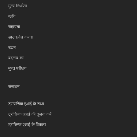
मूल्य निर्धारण
ब्लॉग
सहायता
Українська
डाउनलोड करना
Polski
उद्यम
Nederlands
बदलाव का
Türkçe
मुफ्त परीक्षण
Tiếng Việt
Bahasa Indonesia
संसाधन
العربية
Português do Brasil
ट्रांससिंक एआई के तथ्य
繁體中文
ट्रांसिन्क एआई की तुलना करें
ไทย
ट्रांसिन्क एआई के विकल्प
Čeština