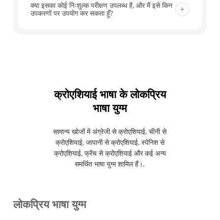
ट्रांसक्रिप्ट अस्थायी रूप से संग्रहीत किए जाते हैं ताकि आप
क्या इसका कोई निःशुल्क परीक्षण उपलब्ध है, और मैं इसे किन
उपकरणों पर उपयोग कर सकता हूँ?
अनुवादों की समीक्षा कर सकें और मीटिंग नोट्स बना सकें, और आप
अपने रिकॉर्ड किसी भी समय हटा सकते हैं।.
जी हां। नए उपयोगकर्ता साइन अप करने के बाद 40 मिनट तक
मुफ्त रीयल-टाइम अनुवाद प्राप्त कर सकते हैं। ट्रांससिंक एआई
वेब, डेस्कटॉप और मोबाइल प्लेटफॉर्म पर काम करता है, जिसमें मैक,
पीसी, आईओएस और एंड्रॉइड शामिल हैं।.
क्रोएशियाई भाषा के लोकप्रिय
भाषा युग्म
सामान्य खोजों में अंग्रेजी से क्रोएशियाई, चीनी से
क्रोएशियाई, जापानी से क्रोएशियाई, स्पेनिश से
क्रोएशियाई, फ्रेंच से क्रोएशियाई और कई अन्य
समर्थित भाषा युग्म शामिल हैं।.
लोकप्रिय भाषा युग्म