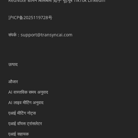
RedNote
डौयिन
बिलिबिली
知乎
यूट्यूब
TikTok
Linkedin
沪ICP备2025119728号
संपर्क
：support@transyncai.com
उत्पाद
औजार
AI वास्तविक समय अनुवाद
AI लाइव मीटिंग अनुवाद
एआई मीटिंग नोट्स
एआई वॉयस ट्रांसलेटर
एआई सहायक