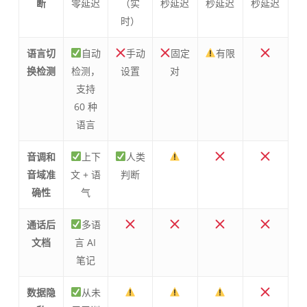
断
零延迟
（实
秒延迟
秒延迟
秒延迟
时）
语言切
自动
手动
固定
有限
换检测
检测，
设置
对
支持
60 种
语言
音调和
上下
人类
音域准
文 + 语
判断
确性
气
通话后
多语
文档
言 AI
笔记
数据隐
从未