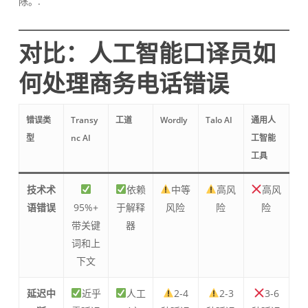
除。.
对比：人工智能口译员如
何处理商务电话错误
错误类
Transy
工道
Wordly
Talo AI
通用人
型
nc AI
工智能
工具
技术术
依赖
中等
高风
高风
语错误
95%+
于解释
风险
险
险
带关键
器
词和上
下文
延迟中
近乎
人工
2-4
2-3
3-6