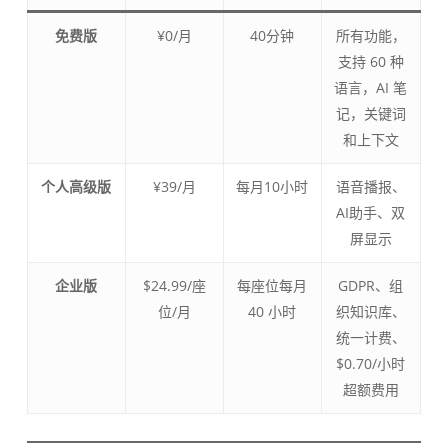
免费版
¥0/月
40分钟
所有功能，
支持 60 种
语言，AI 笔
记，关键词
和上下文
个人高级版
¥39/月
每月10小时
语音播报、
AI助手、双
屏显示
企业版
$24.99/座
每座位每月
GDPR、组
位/月
40 小时
织知识库、
统一计费、
$0.70/小时
超额费用