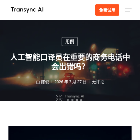
跳
菜单
免费试用
至
主
要
内
用例
容
人工智能口译员在重要的商务电话中
会出错吗？
由
陈俊
2026 年 3 月 27 日
无评论