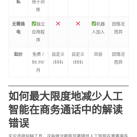
私
用于训
练
无需插
独立
机器
因情况
电
应用程
人加入
而异
序
起价
免费 /
自定义
自定义
风俗
因情况
$8.99/
($$$)
($$$)
而异
月
如何最大限度地减少人工
智能在商务通话中的解读
错误
无论选择何种工具，这些做法都能显著降低人工智能在重要事件