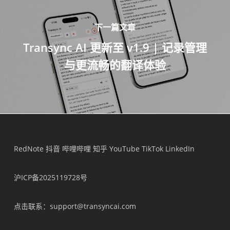
下一篇文章
Transync AI 更新至 v1.9 | 记录管理
与更流畅的翻译体验
RedNote
抖音
哔哩哔哩
知乎
YouTube
TikTok
LinkedIn
沪ICP备2025119728号
点击联系
：support@transyncai.com