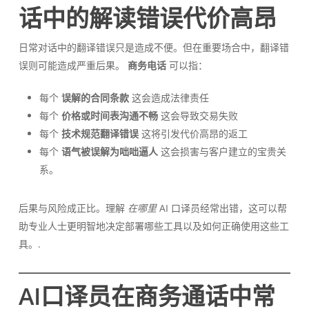
话中的解读错误代价高昂
日常对话中的翻译错误只是造成不便。但在重要场合中，翻译错
误则可能造成严重后果。
商务电话
可以指：
每个
误解的合同条款
这会造成法律责任
每个
价格或时间表沟通不畅
这会导致交易失败
每个
技术规范翻译错误
这将引发代价高昂的返工
每个
语气被误解为咄咄逼人
这会损害与客户建立的宝贵关
系。
后果与风险成正比。理解
在哪里
AI 口译员经常出错，这可以帮
助专业人士更明智地决定部署哪些工具以及如何正确使用这些工
具。.
AI口译员在商务通话中常