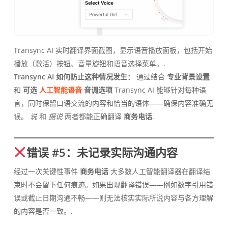
Transync AI 实时翻译界面截图，显示语音播放面板，包括开始
播放（激活）按钮、音量旋钮和语音选择菜单。.
Transync AI 如何防止这种情况发生：
通过结合
专业背景设置
和
可选
人工智能语音
音调选项
Transync AI 能够针对每种语
言，同时保留口语交流的内容和恰当的语体——确保内容准确无
误。
说
和
据说
两者都能正确翻译
商务电话
.
错误 #5：未记录实际沟通内容
经过一次关键性事件
商务电话
大多数人工智能翻译器在翻译结
束时不会留下任何痕迹。如果出现翻译错误——例如数字引用错
误或截止日期沟通不畅——则无法核实实际所说内容与各方理解
的内容是否一致。.