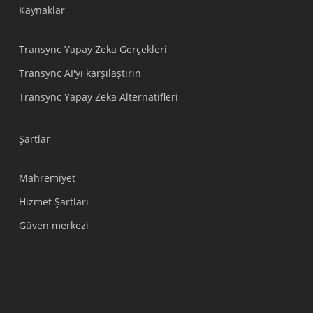
Kaynaklar
العربية
Português do Brasil
Transync Yapay Zeka Gerçekleri
繁體中文
Transync AI'yı karşılaştırın
ไทย
Transync Yapay Zeka Alternatifleri
Čeština
Italiano
Şartlar
Deutsch
Mahremiyet
Español
Hizmet Şartları
Français
Güven merkezi
Русский
한국어
日本語
简体中文