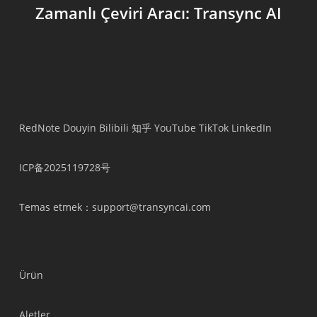
Zamanlı Çeviri Aracı: Transync AI
RedNote
Douyin
Bilibili
知乎
YouTube
TikTok
LinkedIn
ICP备2025119728号
Temas etmek
：support@transyncai.com
Ürün
Aletler