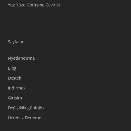
Yüz Yüze Görüşme Çevirisi
Sayfalar
Fiyatlandırma
Blog
Destek
Українська
İndirmek
Polski
Girişim
Nederlands
Değişiklik günlüğü
Tiếng Việt
Ücretsiz Deneme
Bahasa Indonesia
हिन्दी