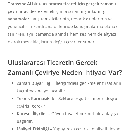
Transync AI
bir
uluslararası ticaret için gerçek zamanlı
çeviri aracı
desteklemek için tasarlanmıştır
tüm iş
senaryoları
Satış temsilcilerinin, tedarik ekiplerinin ve
yöneticilerin kendi ana dillerinde konuşmalarına olanak
tanırken, aynı zamanda anında hem ses hem de altyazı
olarak meslektaşlarına doğru çeviriler sunar.
Uluslararası Ticaretin Gerçek
Zamanlı Çeviriye Neden İhtiyacı Var?
Zaman Duyarlılığı
– İletişimdeki gecikmeler fırsatların
kaçırılmasına yol açabilir.
Teknik Karmaşıklık
– Sektöre özgü terimlerin doğru
çevirisi gerekir.
Küresel İlişkiler
– Güven inşa etmek net bir anlayışa
bağlıdır.
Maliyet Etkinliği
– Yapay zeka çevirisi, maliyetli insan