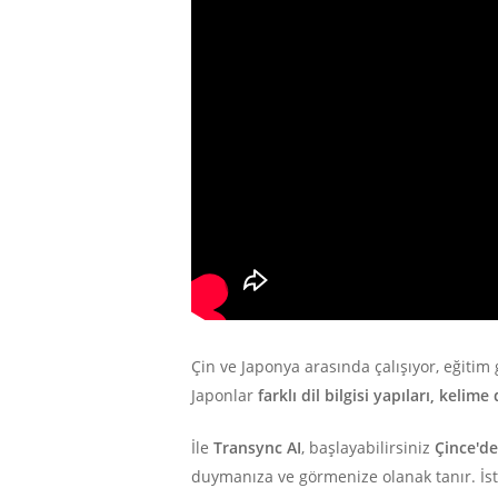
Çin ve Japonya arasında çalışıyor, eğitim 
Japonlar
farklı dil bilgisi yapıları, kelim
İle
Transync AI
, başlayabilirsiniz
Çince'de
duymanıza ve görmenize olanak tanır. İster