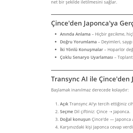
net bir şekilde iletilmesini sağlar.
Çince'den Japonca'ya Gerç
Anında Anlama
– Hiçbir gecikme, hiç
Doğru Yorumlama
– Deyimleri, saygı 
İki Yönlü Konuşmalar
– Hoparlör değ
Çoklu Senaryo Uyarlaması
– Toplantı
Transync AI ile Çince'den 
Başlamak inanılmaz derecede kolaydır:
Açık
Transync AI'yı tercih ettiğiniz 
Seçme
Dil çiftiniz: Çince ➝ Japonca.
Doğal konuşun
Çince'de — Japonca al
Karşınızdaki kişi Japonca cevap verd