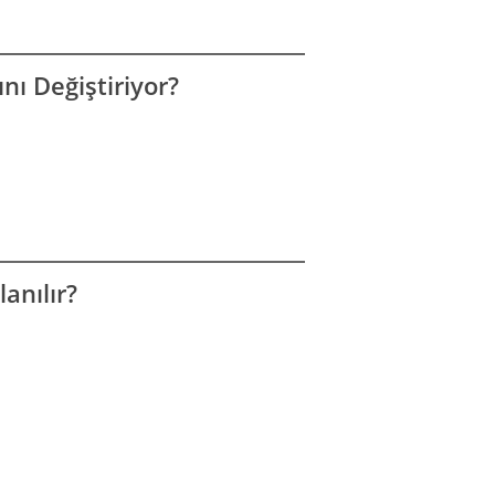
ı Değiştiriyor?
anılır?