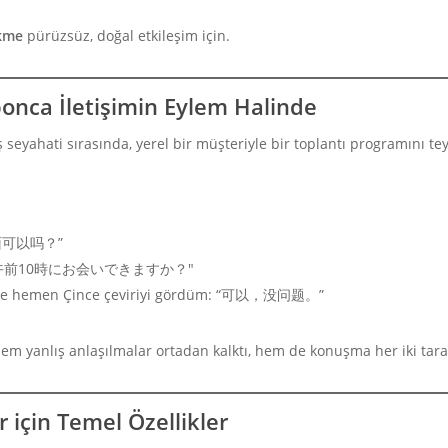
ikme
pürüzsüz, doğal etkileşim için.
onca İletişimin Eylem Halinde
seyahati sırasında, yerel bir müşteriyle bir toplantı programını te
见面可以吗？”
 "明日の午前10時にお会いできますか？"
en de hemen Çince çeviriyi gördüm: “可以，没问题。”
 yanlış anlaşılmalar ortadan kalktı, hem de konuşma her iki taraf
için Temel Özellikler