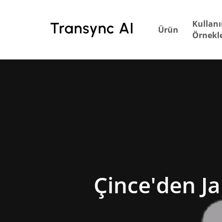
Ana
içeriğe
Kullan
Ürün
geç
Örnekle
Çince'den Ja