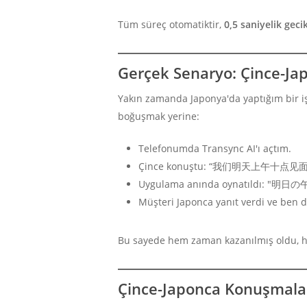
Tüm süreç otomatiktir,
0,5 saniyelik gec
Gerçek Senaryo: Çince-Jap
Yakın zamanda Japonya'da yaptığım bir iş 
boğuşmak yerine:
Telefonumda Transync AI'ı açtım.
Çince konuştu: “我们明天上午十点
Uygulama anında oynatıldı:
Müşteri Japonca yanıt verdi ve b
Bu sayede hem zaman kazanılmış oldu, hem
Çince-Japonca Konuşmalar 