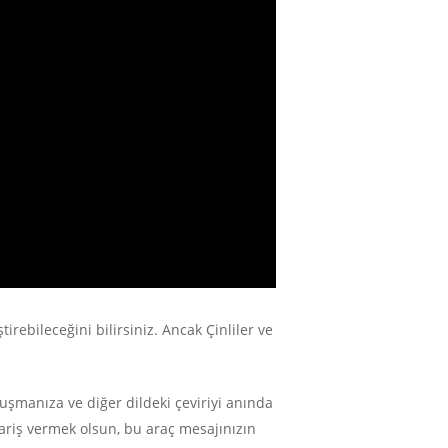
irebileceğini bilirsiniz. Ancak Çinliler ve
nuşmanıza ve diğer dildeki çeviriyi anında
ipariş vermek olsun, bu araç mesajınızın