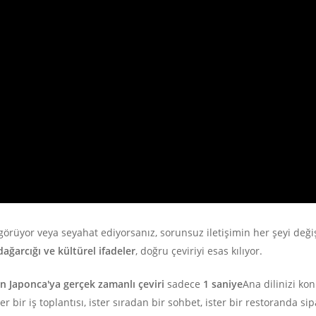
görüyor veya seyahat ediyorsanız, sorunsuz iletişimin her şeyi değişt
e dağarcığı ve kültürel ifadeler
, doğru çeviriyi esas kılıyor.
n Japonca'ya gerçek zamanlı çeviri
sadece
1 saniye
Ana dilinizi ko
 bir iş toplantısı, ister sıradan bir sohbet, ister bir restoranda s