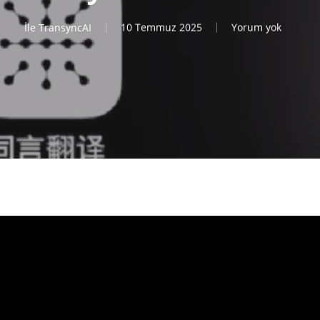
İle
TransyncAI
10 Temmuz 2025
Yorum yok