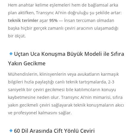
Hem anahtar kelime eşlemeleri hem de bağlamsal arka
plan aktifken, Transync AI'nin doğruluğu şu şekilde artar:
teknik terimler
aşar
95%
— İnsan tercüman olmadan
başka hiçbir gerçek zamanlı çeviri aracının ulaşamadığı
bir ölçüt.
Uçtan Uca Konuşma Büyük Modeli ile Sıfıra
Yakın Gecikme
Mühendislerin, klinisyenlerin veya avukatların karmaşık
bilgileri hızla paylaştığı canlı teknik tartışmalarda, 2-3
saniyelik bir çeviri gecikmesi bile katılımcıların konuyu
kaybetmesine neden olur. Transync AI'nin mimarisi, sıfıra
yakın gecikmeli çeviri sağlayarak teknik konuşmaların akıcı
ve profesyonel kalmasını sağlar.
60 Dil Arasında Çift Yönlü Çeviri