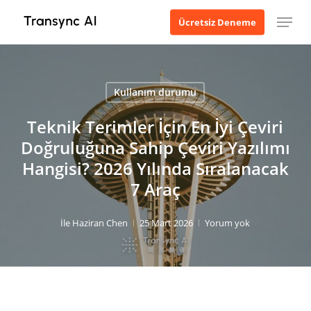
Ana
Menü
Ücretsiz Deneme
içeriğe
geç
Kullanım durumu
Teknik Terimler İçin En İyi Çeviri
Doğruluğuna Sahip Çeviri Yazılımı
Hangisi? 2026 Yılında Sıralanacak
7 Araç
İle
Haziran Chen
25 Mart 2026
Yorum yok