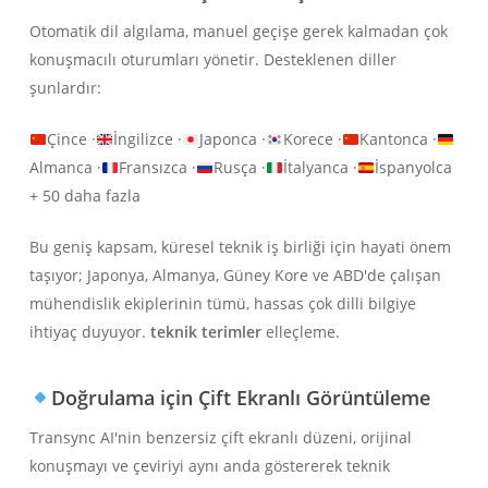
Otomatik dil algılama, manuel geçişe gerek kalmadan çok
konuşmacılı oturumları yönetir. Desteklenen diller
şunlardır:
Çince ·
İngilizce ·
Japonca ·
Korece ·
Kantonca ·
Almanca ·
Fransızca ·
Rusça ·
İtalyanca ·
İspanyolca
+ 50 daha fazla
Bu geniş kapsam, küresel teknik iş birliği için hayati önem
taşıyor; Japonya, Almanya, Güney Kore ve ABD'de çalışan
mühendislik ekiplerinin tümü, hassas çok dilli bilgiye
ihtiyaç duyuyor.
teknik terimler
elleçleme.
Doğrulama için Çift Ekranlı Görüntüleme
Transync AI'nin benzersiz çift ekranlı düzeni, orijinal
konuşmayı ve çeviriyi aynı anda göstererek teknik