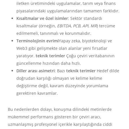
iletken üretimindeki uygulamalar, tarım veya finans
piyasalarındaki uygulamalarından tamamen farklıdır.
Kısaltmalar ve özel isimler
: Sektör standardı
kısaltmalar (örneğin,
EBITDA
,
PCB
,
API
,
MR
) tercüme
edilmemeli, tanınmalı ve korunmalıdır.
Terminolojinin evrimi
Yapay zeka, biyoteknoloji ve
Web3 gibi gelişmekte olan alanlar yeni fırsatlar
yaratıyor.
teknik terimler
Çoğu çeviri veritabanının
güncellenme hızından daha hızlı.
Diller arası asimetri
: Bazı
teknik terimler
Hedef dilde
doğrudan karşılığı olmayan ve kelime kelime
değiştirme değil, kavram düzeyinde yorumlama
gerektiren kavramlar.
Bu nedenlerden dolayı, konuşma dilindeki metinlerde
mükemmel performans gösteren bir çeviri aracı,
uzmanlaşmış profesyonel içerikle karşılaştığında ciddi