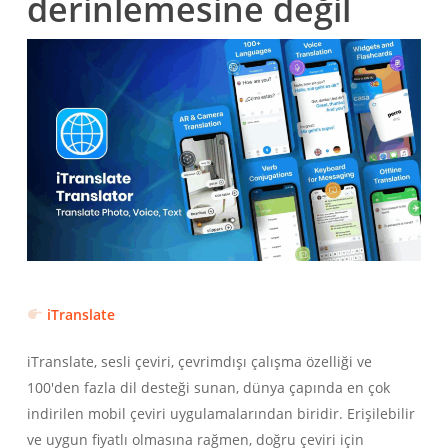
derinlemesine değil
Українська
Polski
Nederlands
Tiếng Việt
iTranslate
Bahasa Indonesia
iTranslate, sesli çeviri, çevrimdışı çalışma özelliği ve
हिन्दी
100'den fazla dil desteği sunan, dünya çapında en çok
العربية
indirilen mobil çeviri uygulamalarından biridir. Erişilebilir
ve uygun fiyatlı olmasına rağmen, doğru çeviri için
Português do Brasil