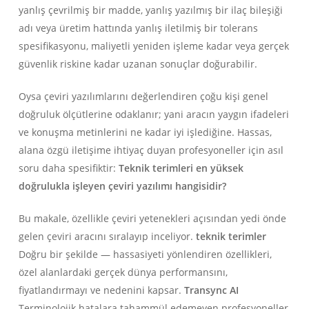
yanlış çevrilmiş bir madde, yanlış yazılmış bir ilaç bileşiği
adı veya üretim hattında yanlış iletilmiş bir tolerans
spesifikasyonu, maliyetli yeniden işleme kadar veya gerçek
güvenlik riskine kadar uzanan sonuçlar doğurabilir.
Oysa çeviri yazılımlarını değerlendiren çoğu kişi genel
doğruluk ölçütlerine odaklanır; yani aracın yaygın ifadeleri
ve konuşma metinlerini ne kadar iyi işlediğine. Hassas,
alana özgü iletişime ihtiyaç duyan profesyoneller için asıl
soru daha spesifiktir:
Teknik terimleri en yüksek
doğrulukla işleyen çeviri yazılımı hangisidir?
Bu makale, özellikle çeviri yetenekleri açısından yedi önde
gelen çeviri aracını sıralayıp inceliyor.
teknik terimler
Doğru bir şekilde — hassasiyeti yönlendiren özellikleri,
özel alanlardaki gerçek dünya performansını,
fiyatlandırmayı ve nedenini kapsar.
Transync AI
Terminolojik hatalara tahammül edemeyen profesyoneller