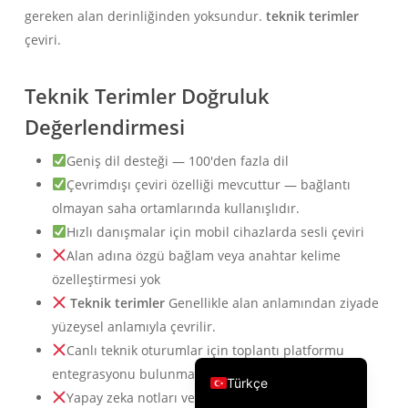
gereken alan derinliğinden yoksundur.
teknik terimler
繁體中文
çeviri.
ไทย
Čeština
Teknik Terimler Doğruluk
Italiano
Değerlendirmesi
Deutsch
Geniş dil desteği — 100'den fazla dil
Español
Çevrimdışı çeviri özelliği mevcuttur — bağlantı
Français
olmayan saha ortamlarında kullanışlıdır.
Hızlı danışmalar için mobil cihazlarda sesli çeviri
Русский
Alan adına özgü bağlam veya anahtar kelime
한국어
özelleştirmesi yok
日本語
Teknik terimler
Genellikle alan anlamından ziyade
简体中文
yüzeysel anlamıyla çevrilir.
Canlı teknik oturumlar için toplantı platformu
English
entegrasyonu bulunmamaktadır.
Türkçe
Yapay zeka notları veya oturum dokümantasyonu