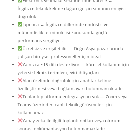
Elektronik ve imalat sektörlerinde Korece ↔
İngilizce teknik kelime dağarcığı için sınıfının en iyisi
doğruluk
Japonca ↔ İngilizce dillerinde endüstri ve
mühendislik terminolojisi konusunda güçlü
performans sergiliyor.
Ücretsiz ve erişilebilir — Doğu Asya pazarlarında
çalışan bireysel profesyoneller için ideal
Yalnızca ~15 dili destekliyor — küresel kullanım için
yetersiz
teknik terimler
çeviri ihtiyaçları
Alan özelinde doğruluk için anahtar kelime
özelleştirmesi veya bağlam ayarı bulunmamaktadır.
Toplantı platformu entegrasyonu yok — Zoom veya
Teams üzerinden canlı teknik görüşmeler için
kullanılamaz.
Yapay zeka ile ilgili toplantı notları veya oturum
sonrası dokümantasyon bulunmamaktadır.