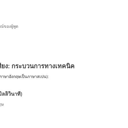
์ของผู้พูด
ียง: กระบวนการทางเทคนิค
: ภาษาอังกฤษเป็นภาษาสเปน):
ิลลิวินาที)
ฤษ