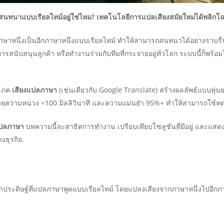
สนทนาแบบเรียลไทม์อยู่ใช่ไหม? เทคโนโลยีการแปลเสียงสมัยใหม่ได้พลิกโฉ
าหนึ่งเป็นอีกภาษาหนึ่งแบบเรียลไทม์ ทำให้สามารถสนทนาได้อย่างราบรื
สนับสนุนลูกค้า หรือทำงานร่วมกับทีมที่กระจายอยู่ทั่วโลก ระบบนี้ก็พร้อ
ิโภค
เสียงแปลภาษา
(เช่นเดียวกับ Google Translate) สร้างผลลัพธ์แบบหุ่นยน
ด้วยความหน่วง <100 มิลลิวินาที และความแม่นยำ 95%+ ทำให้สามารถใช้ทดแท
แปลภาษา
บทความนี้จะสาธิตการทำงาน เปรียบเทียบโซลูชันที่มีอยู่ และแสดงใ
งธุรกิจ.
าประดิษฐ์ที่แปลภาษาพูดแบบเรียลไทม์ โดยแปลงเสียงจากภาษาหนึ่งไปอีกภาษ