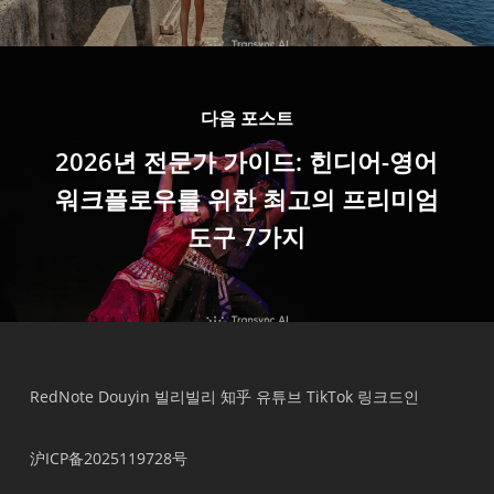
다음 포스트
2026년 전문가 가이드: 힌디어-영어
워크플로우를 위한 최고의 프리미엄
도구 7가지
RedNote
Douyin
빌리빌리
知乎
유튜브
TikTok
링크드인
沪ICP备2025119728号