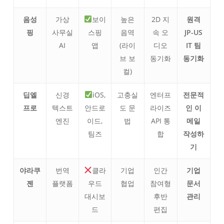
음성
가상
보이
높은
2D 지
원격
핑
사무실
스핑
음역
속 오
JP-US
AI
앱
(라이
디오
IT 팀
브 보
동기화
동기화
컬)
딥엘
신경
iOS,
고충실
엔터프
전문적
프로
텍스트
안드로
도 문
라이즈
인 이
엔진
이드,
법
API 통
메일
팀즈
합
작성하
기
야라쿠
번역
클라
기업
인간
기업
젠
플랫폼
우드
협업
참여형
문서
대시보
후반
관리
드
편집