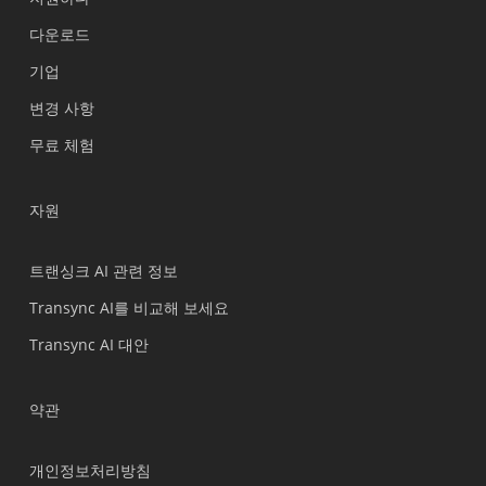
Українська
다운로드
Polski
기업
Nederlands
변경 사항
Türkçe
무료 체험
Tiếng Việt
Bahasa Indonesia
자원
हिन्दी
العربية
트랜싱크 AI 관련 정보
Português do Brasil
Transync AI를 비교해 보세요
繁體中文
Transync AI 대안
ไทย
Čeština
약관
Italiano
개인정보처리방침
Deutsch