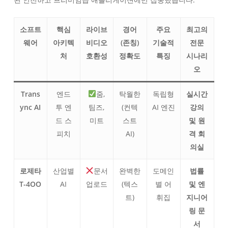
소프트
핵심
라이브
경어
주요
최고의
웨어
아키텍
비디오
(존칭)
기술적
전문
처
호환성
정확도
특징
시나리
오
Trans
엔드
줌,
탁월한
독립형
실시간
ync AI
투 엔
팀즈,
(컨텍
AI 엔진
강의
드 스
미트
스트
및 원
피치
AI)
격 회
의실
로제타
산업별
문서
완벽한
도메인
법률
T-4OO
AI
업로드
(텍스
별 어
및 엔
트)
휘집
지니어
링 문
서