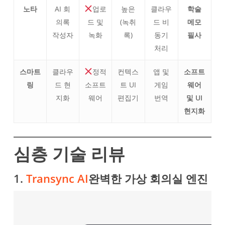
노타
AI 회
업로
높은
클라우
학술
의록
드 및
(녹취
드 비
메모
작성자
녹화
록)
동기
필사
처리
스마트
클라우
정적
컨텍스
앱 및
소프트
링
드 현
소프트
트 UI
게임
웨어
지화
웨어
편집기
번역
및 UI
현지화
심층 기술 리뷰
1.
Transync AI
완벽한 가상 회의실 엔진