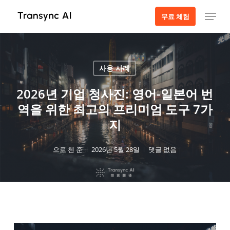
주
메뉴
무료 체험
요
콘
텐
츠
사용 사례
로
건
2026년 기업 청사진: 영어-일본어 번
너
역을 위한 최고의 프리미엄 도구 7가
뛰
지
기
으로
첸 준
2026년 5월 28일
댓글 없음