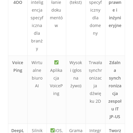
4OO
intelig
łanie
(tekst)
specyf
prawn
encja
doku
iczny
e i
specyf
mentó
dla
inżyni
iczna
w
dome
eryjne
dla
ny
branż
y
Voice
Wirtu
Wysok
Trwała
Zdaln
Ping
alne
Aplika
i (głos
synchr
a
biuro
cja
na
onizac
synch
AI
VoiceP
żywo)
ja
roniza
ing
dźwię
cja
ku 2D
zespoł
u IT
JP-US
DeepL
Silnik
iOS,
Grama
Integr
Tworz