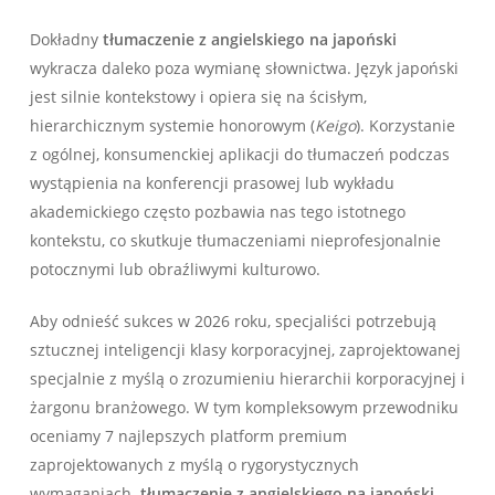
Dokładny
tłumaczenie z angielskiego na japoński
wykracza daleko poza wymianę słownictwa. Język japoński
jest silnie kontekstowy i opiera się na ścisłym,
hierarchicznym systemie honorowym (
Keigo
). Korzystanie
z ogólnej, konsumenckiej aplikacji do tłumaczeń podczas
wystąpienia na konferencji prasowej lub wykładu
akademickiego często pozbawia nas tego istotnego
kontekstu, co skutkuje tłumaczeniami nieprofesjonalnie
potocznymi lub obraźliwymi kulturowo.
Aby odnieść sukces w 2026 roku, specjaliści potrzebują
sztucznej inteligencji klasy korporacyjnej, zaprojektowanej
specjalnie z myślą o zrozumieniu hierarchii korporacyjnej i
żargonu branżowego. W tym kompleksowym przewodniku
oceniamy 7 najlepszych platform premium
zaprojektowanych z myślą o rygorystycznych
wymaganiach.
tłumaczenie z angielskiego na japoński