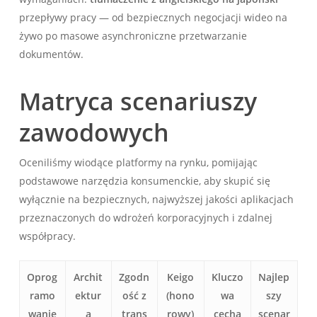
przepływy pracy — od bezpiecznych negocjacji wideo na
żywo po masowe asynchroniczne przetwarzanie
dokumentów.
Matryca scenariuszy
zawodowych
Oceniliśmy wiodące platformy na rynku, pomijając
podstawowe narzędzia konsumenckie, aby skupić się
wyłącznie na bezpiecznych, najwyższej jakości aplikacjach
przeznaczonych do wdrożeń korporacyjnych i zdalnej
współpracy.
Oprog
Archit
Zgodn
Keigo
Kluczo
Najlep
ramo
ektur
ość z
(hono
wa
szy
wanie
a
trans
rowy)
cecha
scenar