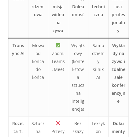
rdzeni
misją
Dokła
techni
iusz
owa
wideo
dność
czna
profes
na
jonaln
żywo
y
Trans
Mowa
Wyjątk
Samo
Wykła
ync AI
od
Zoom,
owy
dzieln
dy na
końca
Teams
(konte
y
żywo i
do
, Meet
kstow
silnik
zdalne
końca
a
AI
sale
sztucz
konfer
na
encyjn
intelig
e
encja)
Rozet
Sztucz
Bez
Leksyk
Doku
ta T-
na
Przesy
skazy
on
menty