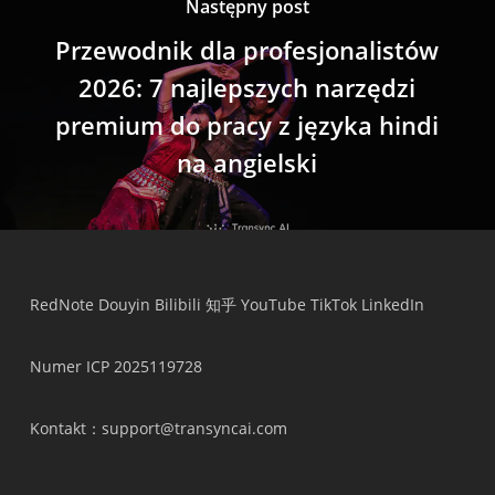
Następny post
Przewodnik dla profesjonalistów
2026: 7 najlepszych narzędzi
premium do pracy z języka hindi
na angielski
RedNote
Douyin
Bilibili
知乎
YouTube
TikTok
LinkedIn
Numer ICP 2025119728
Kontakt
：support@transyncai.com