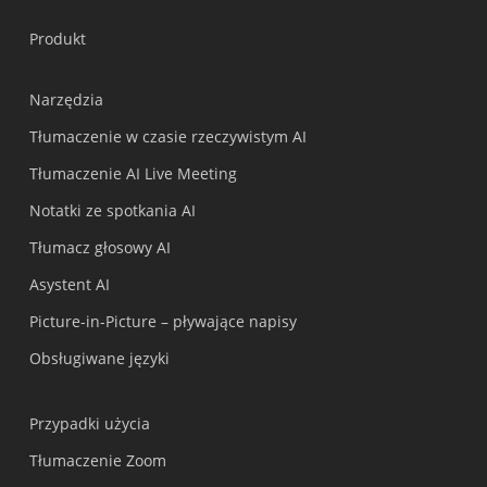
Produkt
Narzędzia
Tłumaczenie w czasie rzeczywistym AI
Tłumaczenie AI Live Meeting
Notatki ze spotkania AI
Українська
Tłumacz głosowy AI
Nederlands
Asystent AI
Türkçe
Picture-in-Picture – pływające napisy
Tiếng Việt
Obsługiwane języki
Bahasa Indonesia
हिन्दी
Przypadki użycia
العربية
Tłumaczenie Zoom
Português do Brasil