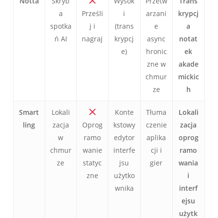
Notta
Skryb
Wysok
Przetw
Trans
a
Prześli
i
arzani
krypcj
spotka
j i
(trans
e
a
ń AI
nagraj
krypcj
async
notat
e)
hronic
ek
zne w
akade
chmur
mickic
ze
h
Smart
Lokali
Konte
Tłuma
Lokali
ling
zacja
Oprog
kstowy
czenie
zacja
w
ramo
edytor
aplika
oprog
chmur
wanie
interfe
cji i
ramo
ze
statyc
jsu
gier
wania
zne
użytko
i
wnika
interf
ejsu
użytk