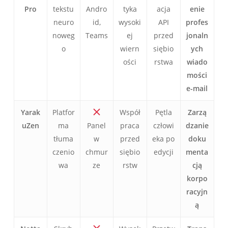
Pro
tekstu
Andro
tyka
acja
enie
neuro
id,
wysoki
API
profes
noweg
Teams
ej
przed
jonaln
o
wiern
siębio
ych
ości
rstwa
wiado
mości
e-mail
Yarak
Platfor
Współ
Pętla
Zarzą
uZen
ma
Panel
praca
człowi
dzanie
tłuma
w
przed
eka po
doku
czenio
chmur
siębio
edycji
menta
wa
ze
rstw
cją
korpo
racyjn
ą