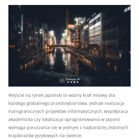
Wejście na rynek japoński to ważny krok milowy dla
każdego globalnego przedsiębiorstwa. Jednak realizacja
transgranicznych projektów informatycznych, współpraca
akademicka czy lokalizacja oprogramowania w Japonii
wymaga poruszania się w jednym z najbardziej złożonych
krajobrazów językowych na świecie.