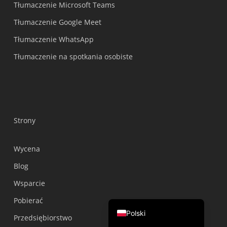
Tłumaczenie Microsoft Teams
繁體中文
Tłumaczenie Google Meet
ไทย
Tłumaczenie WhatsApp
Čeština
Tłumaczenie na spotkania osobiste
Italiano
Deutsch
Español
Français
Strony
Русский
한국어
Wycena
日本語
Blog
简体中文
Wsparcie
English
Pobierać
Polski
Przedsiębiorstwo