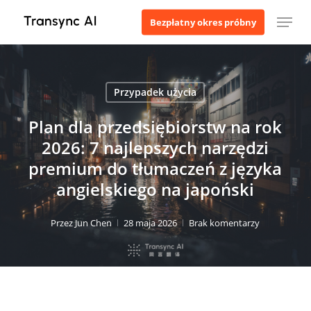
Przejdź
Menu
Bezpłatny okres próbny
do
treści
głównej
Przypadek użycia
Plan dla przedsiębiorstw na rok
2026: 7 najlepszych narzędzi
premium do tłumaczeń z języka
angielskiego na japoński
Przez
Jun Chen
28 maja 2026
Brak komentarzy