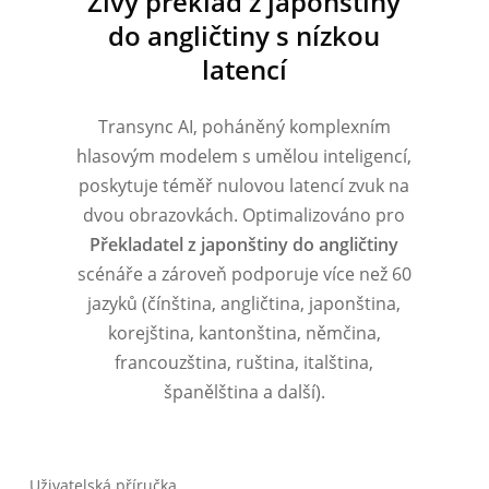
Živý překlad z japonštiny
do angličtiny s nízkou
latencí
Transync AI, poháněný komplexním
hlasovým modelem s umělou inteligencí,
poskytuje téměř nulovou latencí zvuk na
dvou obrazovkách. Optimalizováno pro
Překladatel z japonštiny do angličtiny
scénáře a zároveň podporuje více než 60
jazyků (čínština, angličtina, japonština,
korejština, kantonština, němčina,
francouzština, ruština, italština,
španělština a další).
Uživatelská příručka