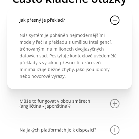
Jak přesný je překlad?
Náš systém je poháněn nejmodernějšími
modely řeči a překladu s umělou inteligencí,
trénovanými na milionech dvojjazyčných
datových sad. Poskytuje kontextově uvědomělé
překlady s vysokou přesností a zároveň
minimalizuje běžné chyby, jako jsou idiomy
nebo hovorové výrazy.
Může to fungovat v obou směrech
(angličtina - japonština)?
Ano. Můžete mluvit japonsky a nechat si to
přeložit do angličtiny, nebo mluvit anglicky a
Na jakých platformách je k dispozici?
nechat si to přeložit do japonštiny. Obě strany