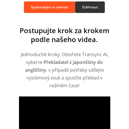
Vyzkoušejte to zdarma
Stáhnout
Postupujte krok za krokem
podle našeho videa.
Jednoduché kroky: Otevřete Transync AI,
vyberte
Překladatel z japonštiny do
angličtiny
, v případě potřeby sdílejte
systémový zvuk a spusťte překlad v
reálném čase!