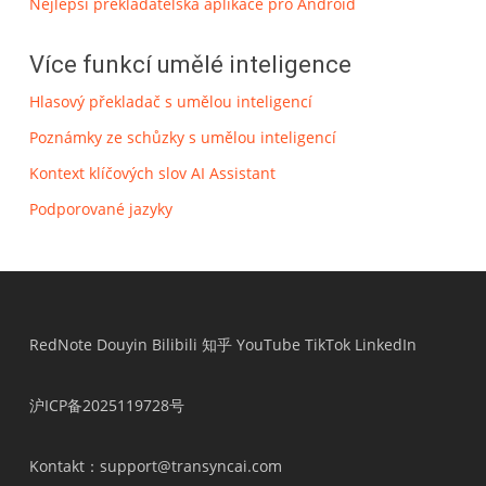
Nejlepší překladatelská aplikace pro Android
Více funkcí umělé inteligence
Hlasový překladač s umělou inteligencí
Poznámky ze schůzky s umělou inteligencí
Kontext klíčových slov AI Assistant
Podporované jazyky
RedNote
Douyin
Bilibili
知乎
YouTube
TikTok
LinkedIn
沪ICP备2025119728号
Kontakt
：support@transyncai.com