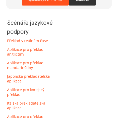
Vyzkoušejte to zdarma
Stáhnout
Scénáře jazykové
podpory
Překlad v reálném čase
Aplikace pro překlad
angličtiny
Aplikace pro překlad
mandarínštiny
Japonská překladatelská
aplikace
Aplikace pro korejský
překlad
Italská překladatelská
aplikace
Aplikace pro překlad