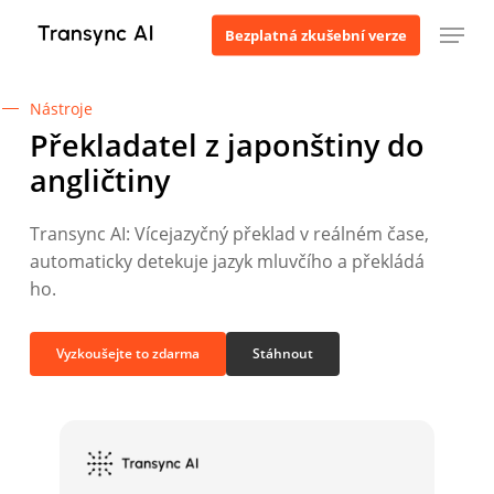
Přejít
Menu
Bezplatná zkušební verze
k
hlavnímu
obsahu
Nástroje
Překladatel z japonštiny do
angličtiny
Transync AI: Vícejazyčný překlad v reálném čase,
automaticky detekuje jazyk mluvčího a překládá
ho.
Vyzkoušejte to zdarma
Stáhnout