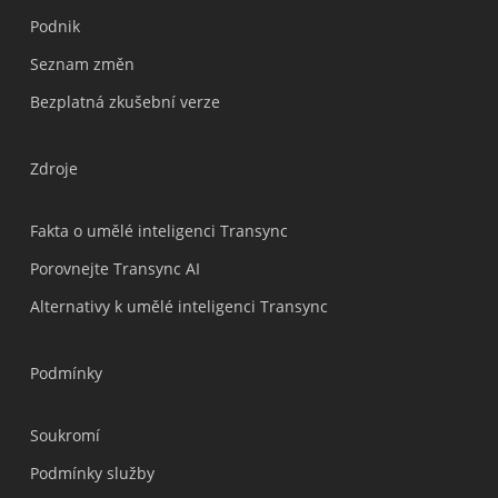
Podnik
Nederlands
Seznam změn
Türkçe
Bezplatná zkušební verze
Tiếng Việt
Bahasa Indonesia
Zdroje
हिन्दी
العربية
Fakta o umělé inteligenci Transync
Português do Brasil
Porovnejte Transync AI
繁體中文
Alternativy k umělé inteligenci Transync
ไทย
Italiano
Podmínky
Deutsch
Soukromí
Español
Podmínky služby
Français