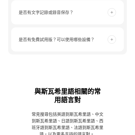
是的。您可以將斯瓦希里語翻譯以即時字幕的形式閱
讀，還可以開啟人工智慧語音播放功能，讓參與者在
是否有文字記錄或錄音保存？
會議、課堂和通話期間聽到翻譯後的輸出。.
Transync AI 不會儲存錄音。文字轉錄稿會暫時存
儲，以便您查看翻譯並產生會議記錄，您可以隨時刪
是否有免費試用版？可以使用哪些設備？
除記錄。.
是的。新用戶註冊後可獲得 40 分鐘免費即時翻譯。
Transync AI 支援網頁、桌面和行動設備，包括
Mac、PC、iOS 和 Android。.
與斯瓦希里語相關的常
用語言對
常見搜尋包括英語到斯瓦希里語、中文
到斯瓦希里語、日語到斯瓦希里語、西
班牙語到斯瓦希里語、法語到斯瓦希里
語，以及更多支持的語言對。.