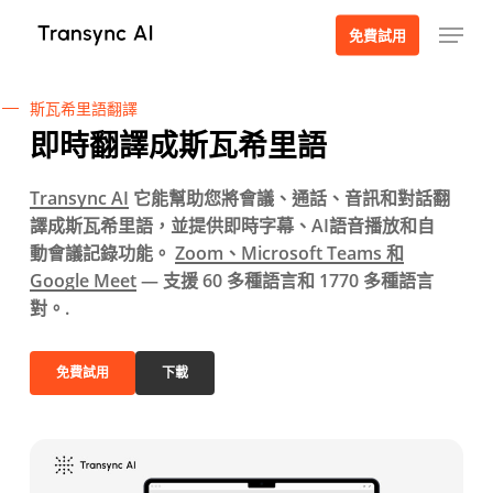
跳
選單
免費試用
至
主
要
斯瓦希里語翻譯
內
即時翻譯成斯瓦希里語
容
Transync AI
它能幫助您將會議、通話、音訊和對話翻
譯成斯瓦希里語，並提供即時字幕、AI語音播放和自
動會議記錄功能。
Zoom、Microsoft Teams 和
Google Meet
— 支援 60 多種語言和 1770 多種語言
對。.
免費試用
下載