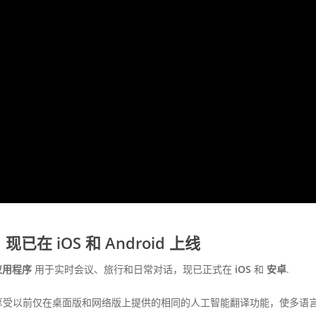
现已在 iOS 和 Android 上线
应用程序
用于实时会议、旅行和日常对话，现已正式在
iOS
和
安卓
.
享受以前仅在桌面版和网络版上提供的相同的人工智能翻译功能，使多语