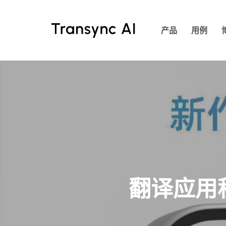
跳
至
产品
用例
主
要
内
容
翻译应用程序