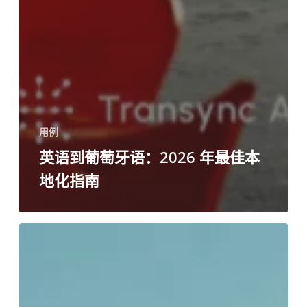
用例
英语到葡萄牙语：2026 年最佳本
地化指南
英
语
到
越
南