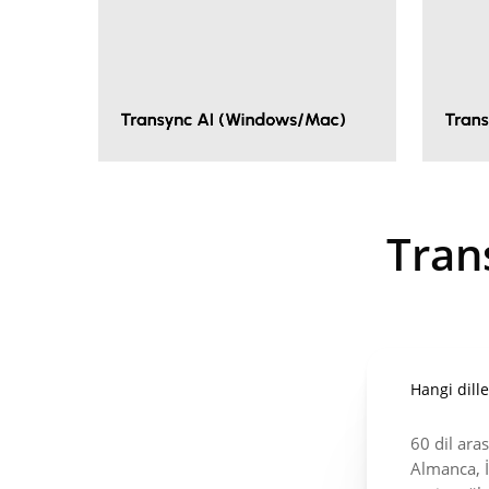
Tran
Hangi dill
60 dil aras
Almanca, İ