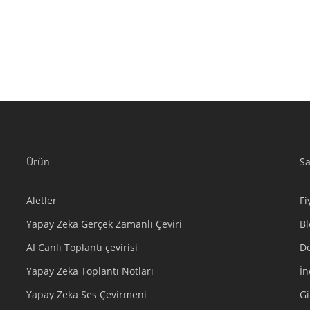
z/e-postanız ile giriş yaptıktan sonra çeviri için kaynak ve hedef d
 üst tarafta bulunan Başlat butonuna tıklayın ve doğrudan konu
tları
Ürün
Sa
Aletler
Fi
Yapay Zeka Gerçek Zamanlı Çeviri
Bl
AI Canlı Toplantı çevirisi
D
Yapay Zeka Toplantı Notları
İ
Yapay Zeka Ses Çevirmeni
Gi