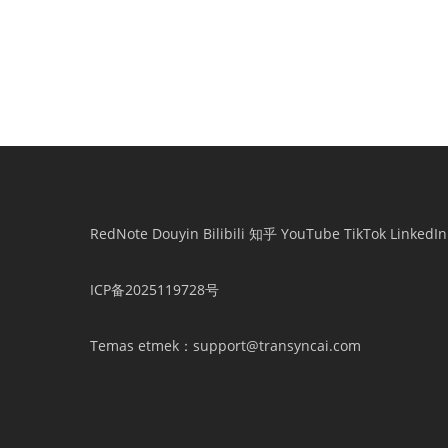
Telefonunu
onaylayın,
Hizmet Şar
başlayın.
RedNote
Douyin
Bilibili
知乎
YouTube
TikTok
LinkedIn
ICP备2025119728号
Temas etmek
：support@transyncai.com