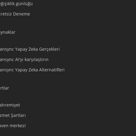
ğişiklik günlüğü
Tiếng Việt
cretsiz Deneme
Bahasa Indonesia
हिन्दी
aynaklar
العربية
Português do Brasil
ansync Yapay Zeka Gerçekleri
繁體中文
ansync AI'yı karşılaştırın
ไทย
ansync Yapay Zeka Alternatifleri
Čeština
Italiano
rtlar
Deutsch
Español
ahremiyet
Français
zmet Şartları
Русский
üven merkezi
한국어