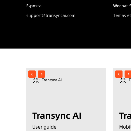
E-posta
Wechat S
support@transyncai.com
Temas e