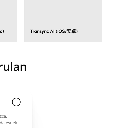
rulan
zca,
nda esnek