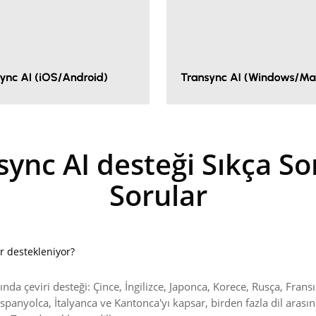
sync AI desteği
Sıkça So
Sorular
er destekleniyor?
ında çeviri desteği: Çince, İngilizce, Japonca, Korece, Rusça, Fransı
spanyolca, İtalyanca ve Kantonca'yı kapsar, birden fazla dil arası