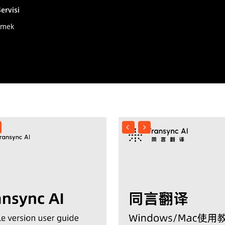
ervisi
tmek