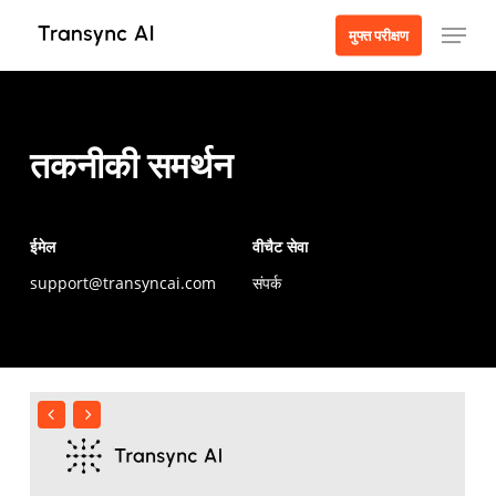
मुख्य
मेनू
मुफ्त परीक्षण
सामग्री
पर
जाएं
तकनीकी समर्थन
ईमेल
वीचैट सेवा
support@transyncai.com
संपर्क