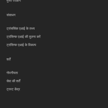
मुफ्त परीक्षण
Tiếng Việt
Bahasa Indonesia
संसाधन
العربية
Português do Brasil
ट्रांससिंक एआई के तथ्य
繁體中文
ट्रांसिन्क एआई की तुलना करें
ไทย
ट्रांसिन्क एआई के विकल्प
Čeština
Italiano
शर्तें
Deutsch
गोपनीयता
Español
सेवा की शर्तें
Français
ट्रस्ट केंद्र
Русский
한국어
日本語