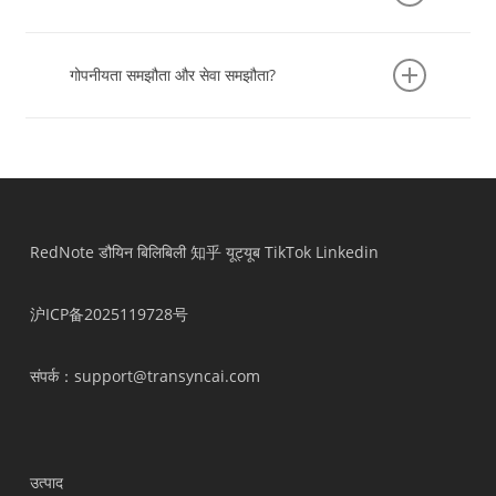
करें। मीटिंग मिनट्स पर क्लिक करने के बाद, आप मूल टेक्स्ट और
एआई मिनट्स देख सकते हैं। उन्हें एक्सपोर्ट करने के लिए पेज पर
अब आप हमारी ऐप वेबसाइट पर जा सकते हैं:
कॉपी फ़ंक्शन पर क्लिक करें।
https://app.transyncai.com
और सीधे वेब संस्करण का
गोपनीयता समझौता और सेवा समझौता?
उपयोग करें, या आप ऐप्पल ऐप स्टोर/आधिकारिक वेबसाइट से हमारा
ऐप संस्करण डाउनलोड कर सकते हैं।
डाउनलोड पता
गोपनीयता नीति
अपने फोन/ईमेल से लॉग इन करने के बाद, अनुवाद के लिए स्रोत
सेवा की शर्तें
और लक्ष्य भाषाओं की पुष्टि करें, शीर्ष पर प्रारंभ बटन पर क्लिक करें,
और सीधे बोलना शुरू करें।
RedNote
डौयिन
बिलिबिली
知乎
यूट्यूब
TikTok
Linkedin
沪ICP备2025119728号
संपर्क
：support@transyncai.com
उत्पाद