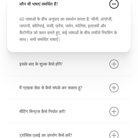
कौन सी भाषाएं समर्थित हैं?
60 भाषाओं के बीच अनुवाद का समर्थन करता है: चीनी, अंग्रेजी,
जापानी, कोरियाई, रूसी, फ्रेंच, जर्मन, स्पेनिश, इतालवी और
कैंटोनीज़ को कवर करते हुए, कई भाषाओं के बीच लचीले स्विचिंग के
साथ। सभी समर्थित भाषाएँ।
इसके बाद के शुल्क कैसे होंगे?
अभी साइन अप करें और 40 मिनट का मुफ़्त समय पाएँ। आगे के
शुल्क नियमों के लिए, कृपया आधिकारिक वेबसाइट का मूल्य निर्धारण
मैं ग्राहक सेवा से कैसे संपर्क कर सकता हूं?
पृष्ठ देखें:
https://www.transyncai.com/pricing
यदि आपके पास कोई व्यावसायिक सहयोग या तकनीकी सहायता
प्रश्न हैं, तो कृपया support@transyncai.com पर ईमेल
मीटिंग मिनट्स कैसे निर्यात करें?
भेजें
Transync AI में लॉग इन करने के बाद, मीटिंग मिनट्स की सूची
देखने के लिए ऊपरी दाएँ कोने में स्थित पर्सनल सेंटर बटन पर क्लिक
ट्रांसिंक एआई का उपयोग कैसे करें?