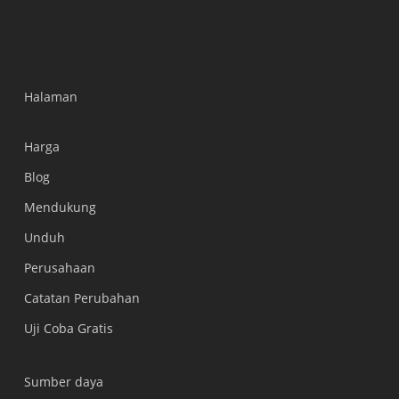
Halaman
Harga
Blog
Mendukung
Українська
Unduh
Polski
Perusahaan
Nederlands
Catatan Perubahan
Türkçe
Uji Coba Gratis
Tiếng Việt
हिन्दी
Sumber daya
العربية