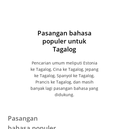
menghapus rekaman Anda kapan saja.
terjemahan waktu nyata gratis setelah
mendaftar. Transync AI berfungsi di web,
desktop, dan perangkat seluler, termasuk Mac,
PC, iOS, dan Android.
Pasangan bahasa
populer untuk
Tagalog
Pencarian umum meliputi Estonia
ke Tagalog, Cina ke Tagalog, Jepang
ke Tagalog, Spanyol ke Tagalog,
Prancis ke Tagalog, dan masih
banyak lagi pasangan bahasa yang
didukung.
Pasangan
bahasa populer