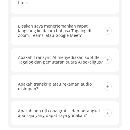
time.
Bisakah saya menerjemahkan rapat
langsung ke dalam bahasa Tagalog di
Zoom, Teams, atau Google Meet?
Ya. Transync AI bekerja dengan Zoom, Microsoft
Teams, Google Meet, dan alat rapat utama
Apakah Transync AI menyediakan subtitle
Tagalog dan pemutaran suara AI sekaligus?
lainnya, membantu Anda menerjemahkan
percakapan langsung ke dalam bahasa Tagalog
Ya. Anda dapat membaca terjemahan Tagalog
dengan subtitle waktu nyata dan alur kerja
sebagai subtitle langsung dan juga
Apakah transkrip atau rekaman audio
yang siap untuk rapat. Tidak diperlukan plugin
disimpan?
mengaktifkan pemutaran suara AI sehingga
tambahan.
peserta dapat mendengar hasil terjemahan
Transync AI tidak menyimpan rekaman audio.
selama rapat, kelas, dan panggilan.
Transkrip teks disimpan sementara sehingga
Apakah ada uji coba gratis, dan perangkat
apa saja yang dapat saya gunakan?
Anda dapat meninjau terjemahan dan
membuat catatan rapat, dan Anda dapat
Ya. Pengguna baru bisa mendapatkan 40 menit