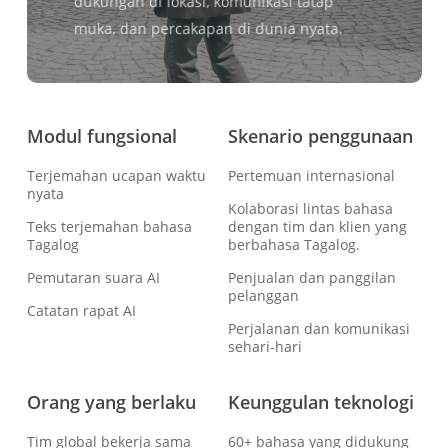
dukungan di lokasi, komunikasi tatap
muka, dan percakapan di dunia nyata.
Modul fungsional
Skenario penggunaan
Terjemahan ucapan waktu
Pertemuan internasional
nyata
Kolaborasi lintas bahasa
Teks terjemahan bahasa
dengan tim dan klien yang
Tagalog
berbahasa Tagalog.
Pemutaran suara AI
Penjualan dan panggilan
pelanggan
Catatan rapat AI
Perjalanan dan komunikasi
sehari-hari
Orang yang berlaku
Keunggulan teknologi
Tim global bekerja sama
60+ bahasa yang didukung