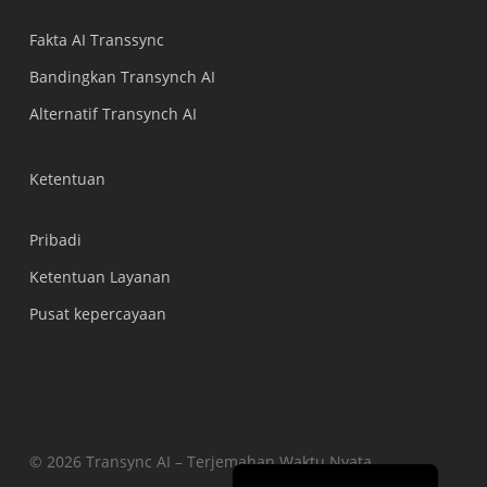
Português do Brasil
Fakta AI Transsync
繁體中文
Bandingkan Transynch AI
ไทย
Alternatif Transynch AI
Čeština
Italiano
Ketentuan
Deutsch
Pribadi
Español
Ketentuan Layanan
Français
Pusat kepercayaan
Русский
한국어
日本語
简体中文
English
© 2026 Transync AI – Terjemahan Waktu Nyata.