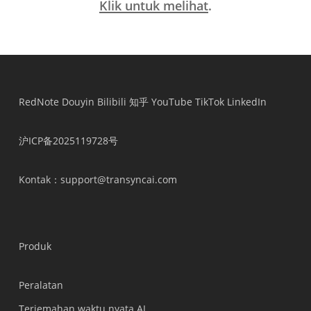
Klik untuk melihat
.
RedNote
Douyin
Bilibili
知乎
YouTube
TikTok
LinkedIn
沪ICP备2025119728号
Kontak
：support@transyncai.com
Produk
Peralatan
Terjemahan waktu nyata AI