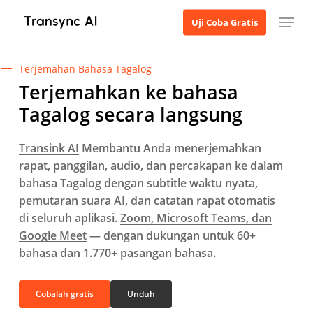
Langsung
Menu
Uji Coba Gratis
ke
konten
utama
Terjemahan Bahasa Tagalog
Terjemahkan ke bahasa
Tagalog secara langsung
Transink AI
Membantu Anda menerjemahkan
rapat, panggilan, audio, dan percakapan ke dalam
bahasa Tagalog dengan subtitle waktu nyata,
pemutaran suara AI, dan catatan rapat otomatis
di seluruh aplikasi.
Zoom, Microsoft Teams, dan
Google Meet
— dengan dukungan untuk 60+
bahasa dan 1.770+ pasangan bahasa.
Cobalah gratis
Unduh