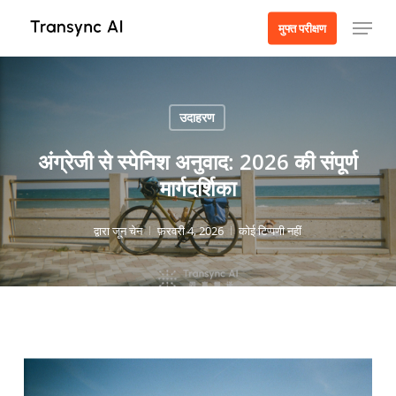
मुख्य
मेनू
मुफ्त परीक्षण
सामग्री
पर
जाएं
उदाहरण
अंग्रेजी से स्पेनिश अनुवाद: 2026 की संपूर्ण
मार्गदर्शिका
द्वारा
जून चेन
फ़रवरी 4, 2026
कोई टिप्पणी नहीं