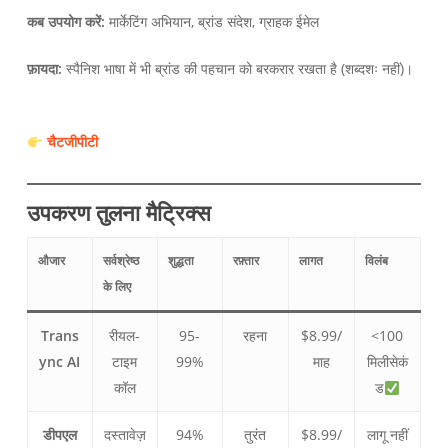
कब उपयोग करें:
मार्केटिंग अभियान, ब्रांड संदेश, ग्राहक ईमेल
फ़ायदा:
स्पैनिश भाषा में भी ब्रांड की पहचान को बरकरार रखता है (शब्दशः नहीं)।
चैटजीपीटी
उपकरण तुलना मैट्रिक्स
औजार
सर्वश्रेष्ठ
शुद्धता
रफ़्तार
लागत
विलंब
के लिए
Trans
रीयल-
95-
रहना
$8.99/
<100
ync AI
टाइम
99%
माह
मिलीसेकं
कॉल
ड
डीपएल
दस्तावेज़
94%
तुरंत
$8.99/
लागू नहीं