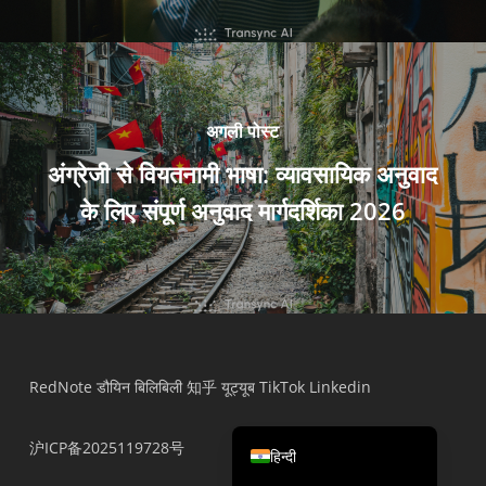
繁體中文
ไทย
Čeština
अगली पोस्ट
Italiano
अंग्रेजी से वियतनामी भाषा: व्यावसायिक अनुवाद
Deutsch
के लिए संपूर्ण अनुवाद मार्गदर्शिका 2026
Español
Français
Русский
한국어
日本語
简体中文
RedNote
डौयिन
बिलिबिली
知乎
यूट्यूब
TikTok
Linkedin
English
沪ICP备2025119728号
हिन्दी