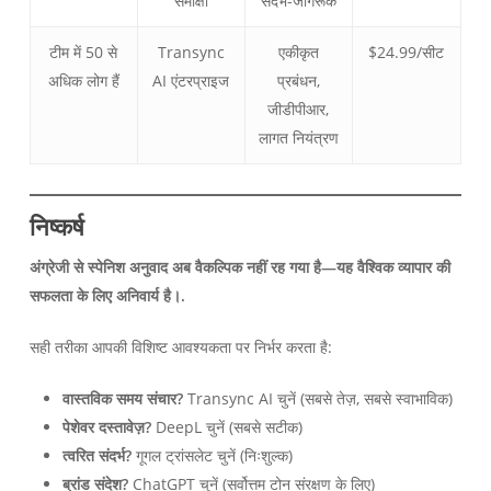
समीक्षा
संदर्भ-जागरूक
टीम में 50 से
Transync
एकीकृत
$24.99/सीट
अधिक लोग हैं
AI एंटरप्राइज
प्रबंधन,
जीडीपीआर,
लागत नियंत्रण
निष्कर्ष
अंग्रेजी से स्पेनिश अनुवाद अब वैकल्पिक नहीं रह गया है—यह वैश्विक व्यापार की
सफलता के लिए अनिवार्य है।.
सही तरीका आपकी विशिष्ट आवश्यकता पर निर्भर करता है:
वास्तविक समय संचार?
Transync AI चुनें (सबसे तेज़, सबसे स्वाभाविक)
पेशेवर दस्तावेज़?
DeepL चुनें (सबसे सटीक)
त्वरित संदर्भ?
गूगल ट्रांसलेट चुनें (निःशुल्क)
ब्रांड संदेश?
ChatGPT चुनें (सर्वोत्तम टोन संरक्षण के लिए)