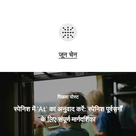
जून चेन
Українська
Polski
Nederlands
Türkçe
पिछला पोस्ट
Tiếng Việt
स्पेनिश में 'At' का अनुवाद करें: स्पेनिश पूर्वसर्गों
Bahasa Indonesia
के लिए संपूर्ण मार्गदर्शिका
العربية
Português do Brasil