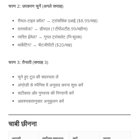
चरण 2: उपकरण चुनें (अगले सप्ताह)
रीयल-टाइम कॉल? → ट्रांससिंक एआई ($8.99/माह)
दस्तावेज़? → डीपएल (1टीपी4टी8.99/महीना)
त्वरित ईमेल? → गूगल ट्रांसलेट (निःशुल्क)
मार्केटिंग? → चैटजीपीटी ($20/माह)
चरण 3: तैनाती (सप्ताह 3)
चुने हुए टूल की सदस्यता लें
अंग्रेज़ी से स्पैनिश में अनुवाद करना शुरू करें
सटीकता और गुणवत्ता की निगरानी करें
आवश्यकतानुसार अनुकूलन करें
चाबी छीनना
आपकी
सर्वोत्तम समाधान
क्यों
लागत