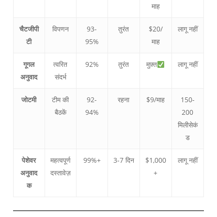
माह
चैटजीपी
विपणन
93-
तुरंत
$20/
लागू नहीं
टी
95%
माह
गूगल
त्वरित
92%
तुरंत
मुफ़्त
लागू नहीं
अनुवाद
संदर्भ
जोटमी
टीम की
92-
रहना
$9/माह
150-
बैठकें
94%
200
मिलीसेकं
ड
पेशेवर
महत्वपूर्ण
99%+
3-7 दिन
$1,000
लागू नहीं
अनुवाद
दस्तावेज़
+
क