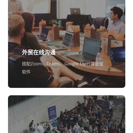
Bahasa Indonesia
हिन्दी
العربية
Português do Brasil
繁體中文
外贸在线沟通
ไทย
搭配Zoom、Teams、Google Meet等会议
Čeština
软件
Italiano
Deutsch
Español
Français
Русский
한국어