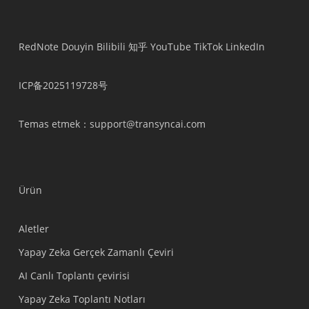
RedNote
Douyin
Bilibili
知乎
YouTube
TikTok
LinkedIn
ICP备2025119728号
Temas etmek
：support@transyncai.com
Ürün
Aletler
Yapay Zeka Gerçek Zamanlı Çeviri
AI Canlı Toplantı çevirisi
Yapay Zeka Toplantı Notları