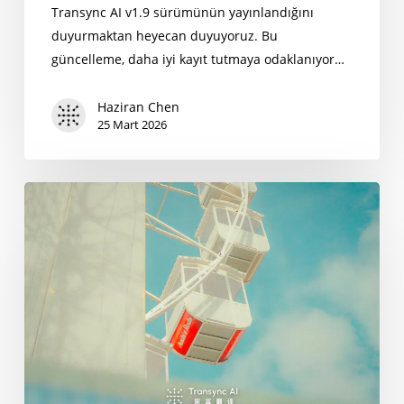
Transync AI v1.9 sürümünün yayınlandığını
duyurmaktan heyecan duyuyoruz. Bu
güncelleme, daha iyi kayıt tutmaya odaklanıyor…
Haziran Chen
25 Mart 2026
Gerçek
Zamanlı
Çeviri
Uygulamaları:
2026'da
Kaçınılması
Gereken
7
Yaygın
Sorun