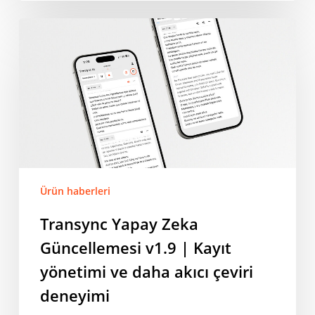
Transync
Yapay
Zeka
Güncellemesi
v1.9
|
Kayıt
yönetimi
ve
daha
Ürün haberleri
akıcı
Transync Yapay Zeka
çeviri
Güncellemesi v1.9 | Kayıt
deneyimi
yönetimi ve daha akıcı çeviri
deneyimi