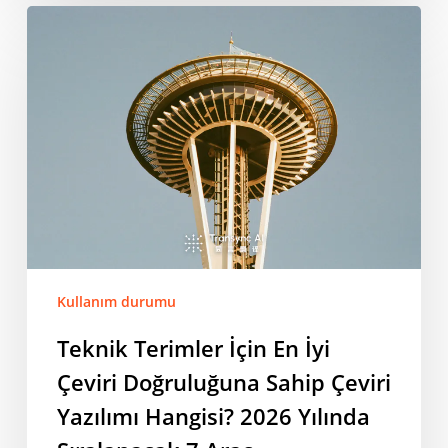
Teknik
Terimler
İçin
En
İyi
Çeviri
Doğruluğuna
Sahip
Çeviri
Yazılımı
Hangisi?
Kullanım durumu
2026
Yılında
Teknik Terimler İçin En İyi
Sıralanacak
Çeviri Doğruluğuna Sahip Çeviri
7
Araç
Yazılımı Hangisi? 2026 Yılında