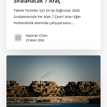
Sıralanacak 7 Araç
Teknik Terimler İçin En İyi Doğruluk: 2026
Sıralamasında Yer Alan 7 Çeviri Aracı Eğer
mühendislik alanında çalışıyorsanız,…
Haziran Chen
25 Mart 2026
İş
Görüşmeleri:
Yapay
Zeka
Çeviri
Araçları
2026'da
Gerçekten