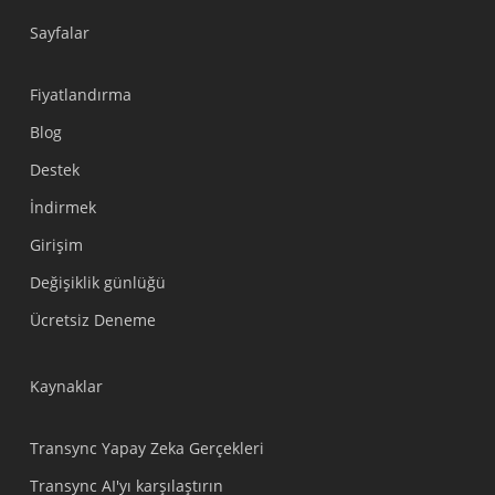
Sayfalar
Fiyatlandırma
Blog
Destek
Українська
İndirmek
Polski
Girişim
Nederlands
Değişiklik günlüğü
Tiếng Việt
Ücretsiz Deneme
Bahasa Indonesia
हिन्दी
Kaynaklar
العربية
Português do Brasil
Transync Yapay Zeka Gerçekleri
繁體中文
Transync AI'yı karşılaştırın