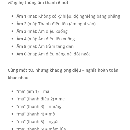
vững
hệ thống âm thanh 6 nốt
:
Âm 1
(ma): Không có ký hiệu, độ nghiêng bằng phẳng
Âm 2
(má): Thanh điệu lên (âm nghi vấn)
Âm 3
(mà): Âm điệu xuống
Âm 4
(mả): Âm điệu lên xuống
Âm 5
(mã): Âm trầm tăng dần
Âm 6
(mạ): Âm điệu nặng nề, đột ngột
Cùng một từ, nhưng khác giọng điệu = nghĩa hoàn toàn
khác nhau:
“ma” (âm 1) = ma
“má” (thanh điệu 2) = mẹ
“mà” (thanh 3) = nhưng
“mả” (thanh 4) = mộ
“mã” (thanh 5) = ngựa
“mạ” (thanh 6) = mầm lúa