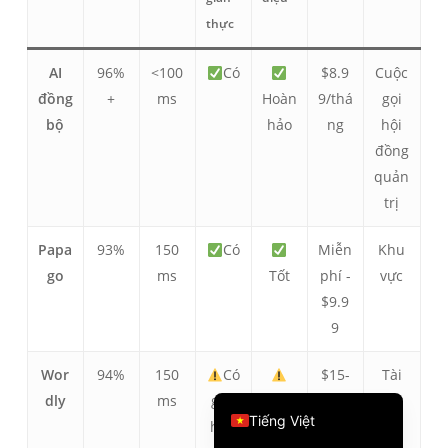
thực
繁體中文
ไทย
AI
96%
<100
Có
$8.9
Cuộc
Čeština
đồng
+
ms
Hoàn
9/thá
gọi
Italiano
bộ
hảo
ng
hội
đồng
Deutsch
quản
Español
trị
Français
Papa
93%
150
Có
Miễn
Khu
Русский
go
ms
Tốt
phí -
vực
한국어
$9.9
日本語
9
简体中文
Wor
94%
150
Có
$15-
Tài
English
dly
ms
giới
Công
50/th
liệu
Tiếng Việt
hạn
bằng
áng