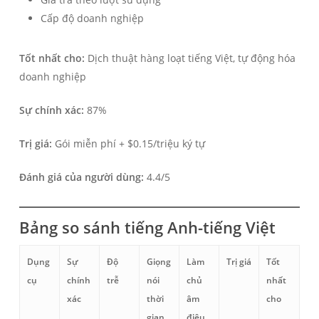
Cấp độ doanh nghiệp
Tốt nhất cho:
Dịch thuật hàng loạt tiếng Việt, tự động hóa
doanh nghiệp
Sự chính xác:
87%
Trị giá:
Gói miễn phí + $0.15/triệu ký tự
Українська
Polski
Đánh giá của người dùng:
4.4/5
Nederlands
Türkçe
Bảng so sánh tiếng Anh-tiếng Việt
Bahasa Indonesia
Dụng
Sự
Độ
Giọng
Làm
Trị giá
Tốt
हिन्दी
cụ
chính
trễ
nói
chủ
nhất
العربية
xác
thời
âm
cho
Português do Brasil
gian
điệu