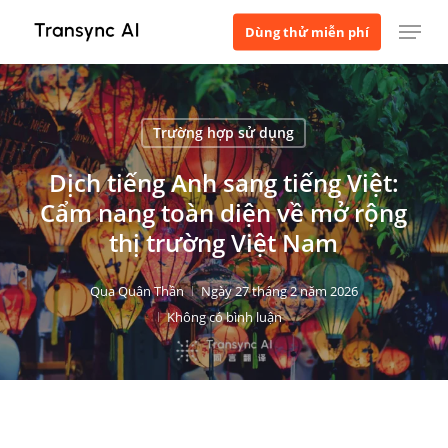
Bỏ
Thực đơn
Dùng thử miễn phí
qua
nội
dung
chính
Trường hợp sử dụng
Dịch tiếng Anh sang tiếng Việt:
Cẩm nang toàn diện về mở rộng
thị trường Việt Nam
Qua
Quân Thần
Ngày 27 tháng 2 năm 2026
Không có bình luận