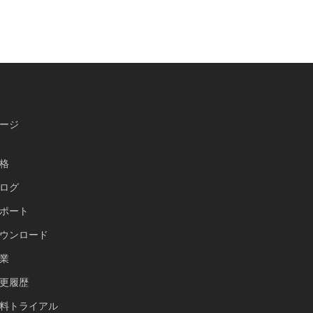
選
ージ
格
ログ
ポート
Українська
ウンロード
Polski
業
Nederlands
更履歴
Türkçe
料トライアル
Tiếng Việt