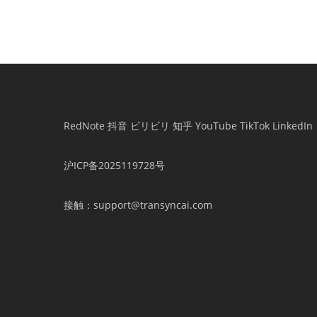
7
選
（2026
年
版）
RedNote
抖音
ビリビリ
知乎
YouTube
TikTok
LinkedIn
沪ICP备2025119728号
接触
：support@transyncai.com