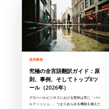
極
の
全
言
語
翻
訳
ガ
イ
ド：
使用事例
原
究極の全言語翻訳ガイド：原
則、
則、事例、そしてトップ8ツ
事
例、
ール（2026年）
そ
し
グローバルビジネスにおける聖杯は常に「バベ
て
ルフィッシュ」、つまりあらゆる機能を備えた