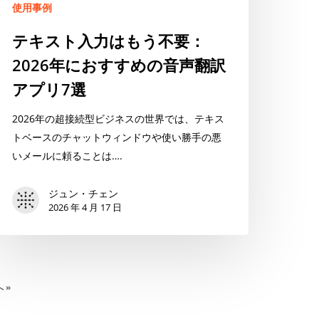
要：
使用事例
用
026
の
テキスト入力はもう不要：
年
極
2026年におすすめの音声翻訳
に
意
お
アプリ7選
す
す
2026年の超接続型ビジネスの世界では、テキス
め
トベースのチャットウィンドウや使い勝手の悪
の
いメールに頼ることは….
音
声
ジュン・チェン
2026 年 4 月 17 日
翻
訳
ア
プ
リ
 »