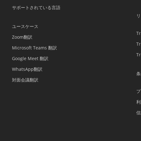
サポートされている言語
リ
ユースケース
T
Zoom翻訳
T
Microsoft Teams 翻訳
T
Google Meet 翻訳
WhatsApp翻訳
条
対面会議翻訳
プ
利
信