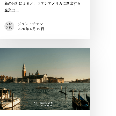
ス
新の分析によると、ラテンアメリカに進出する
ペ
企業は….
イ
ン
ジュン・チェン
語
2026 年 4 月 19 日
翻
訳
と
テ
生
キ
産
ス
性
ト
に
入
お
力
け
は
る
も
音
う
声
不
活