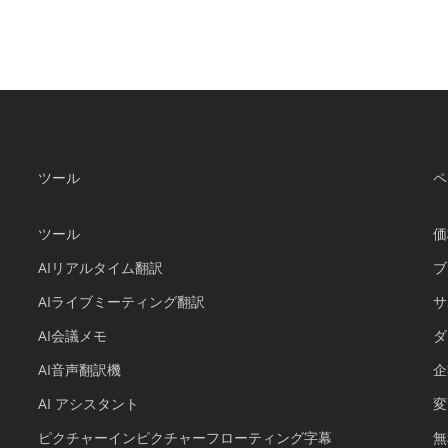
適
な
自
動
翻
訳
ツ
ツール
ペ
ー
ル
ツール
価
の
AIリアルタイム翻訳
ブ
見
つ
AIライブミーティング翻訳
サ
け
AI会議メモ
ダ
方
AI音声翻訳機
企
AI アシスタント
変
ピクチャーインピクチャーフローティング字幕
無