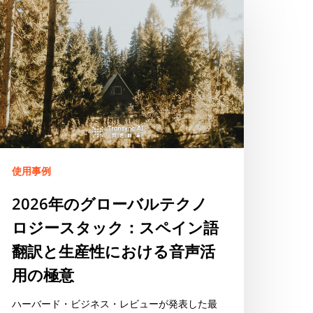
年
の
グ
ロ
ー
バ
ル
テ
ク
ノ
使用事例
ロ
2026年のグローバルテクノ
ジ
ロジースタック：スペイン語
ー
ス
翻訳と生産性における音声活
タ
用の極意
ッ
ク：
ハーバード・ビジネス・レビューが発表した最