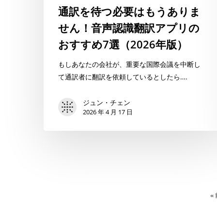
り
通訳を待つ必要はもうありま
ま
せん！音声認識翻訳アプリの
せ
ん！
おすすめ7選（2026年版）
音
声
もしあなたの会社が、重要な国際会議を中断し
認
て通訳者に翻訳を依頼しているとしたら….
識
翻
ジュン・チェン
2026 年 4 月 17 日
訳
ア
プ
リ
の
お
す
«
す
め