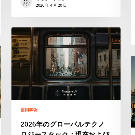
ル
2026 年 4 月 20 日
ト
ッ
プ
2026
7
年
の
グ
ロ
ー
バ
ル
テ
ク
ノ
使用事例
ロ
2026年のグローバルテクノ
ジ
ロジースタック：現在および
ー