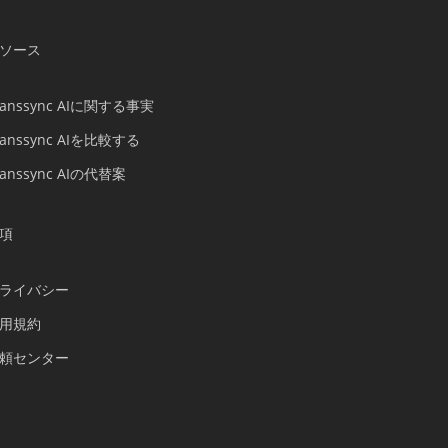
Bahasa Indonesia
ソース
हिन्दी
العربية
ranssync AIに関する事実
Português do Brasil
ranssync AIを比較する
繁體中文
ranssync AIの代替案
ไทย
Čeština
項
Italiano
Deutsch
ライバシー
Español
用規約
Français
頼センター
Русский
한국어