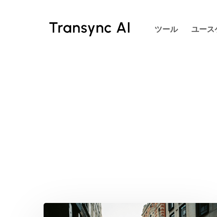
本
文
ツール
ユース
へ
ス
キ
ッ
プ
究