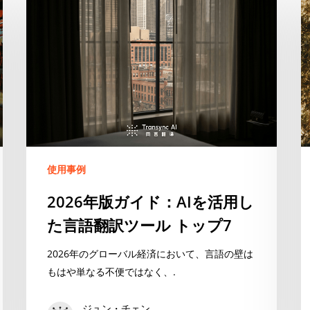
年
版
ガ
イ
ド：
AI
を
活
用
し
使用事例
た
2026年版ガイド：AIを活用し
言
た言語翻訳ツール トップ7
語
翻
2026年のグローバル経済において、言語の壁は
訳
もはや単なる不便ではなく、.
ツ
ー
ジュン・チェン