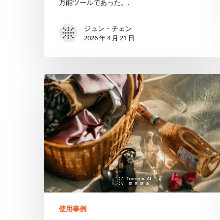
ト
万能ツールであった。.
ッ
プ
ジュン・チェン
2026 年 4 月 21 日
8
ツ
ー
ル
通
（2026
訳
年）
を
待
つ
必
要
は
も
う
あ
使用事例