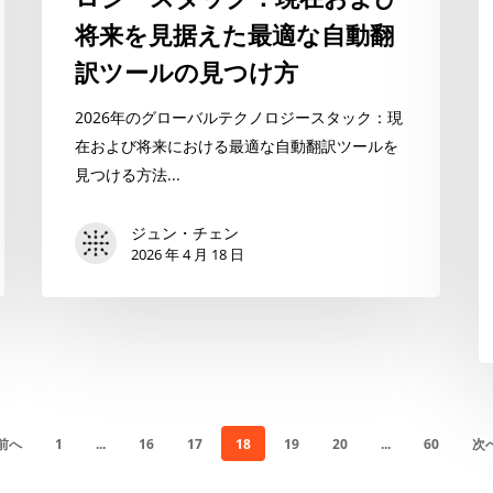
ス
将来を見据えた最適な自動翻
2
タ
訳ツールの見つけ方
ッ
ク：
2026年のグローバルテクノロジースタック：現
現
在および将来における最適な自動翻訳ツールを
在
見つける方法...
お
よ
ジュン・チェン
び
2026 年 4 月 18 日
将
来
を
見
据
え
 前へ
1
...
16
17
18
19
20
...
60
次へ
た
7
最