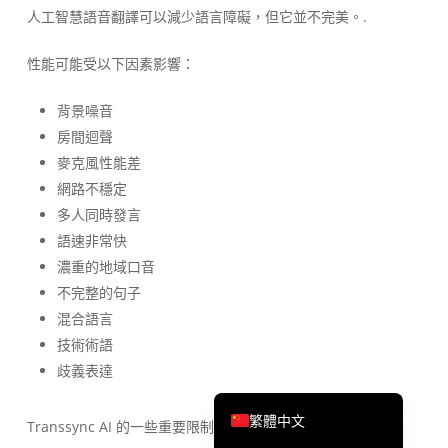
人工智慧語音翻譯可以減少語言障礙，但它並不完美。.
Português do Brasil
ไทย
性能可能受以下因素影響：
Čeština
背景噪音
Italiano
房間迴聲
Deutsch
麥克風性能差
網路不穩定
Español
多人同時發言
Français
語速非常快
Русский
濃重的地域口音
한국어
不完整的句子
混合語言
日本語
技術術語
简体中文
歧義表達
English
繁體中文
Transsync AI 的一些重要限制包括：