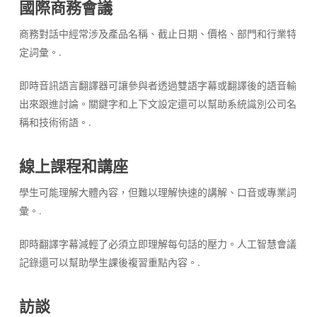
國際商務會議
商務對話中經常涉及產品名稱、截止日期、價格、部門和行業特
定詞彙。.
即時音訊語言翻譯器可讓參與者透過雙語字幕或翻譯後的語音輸
出來跟進討論。關鍵字和上下文設定還可以幫助系統識別公司名
稱和技術術語。.
線上課程和講座
學生可能理解大體內容，但難以理解快速的講解、口音或專業詞
彙。.
即時翻譯字幕減輕了必須立即理解每句話的壓力。人工智慧會議
記錄還可以幫助學生課後複習重點內容。.
訪談