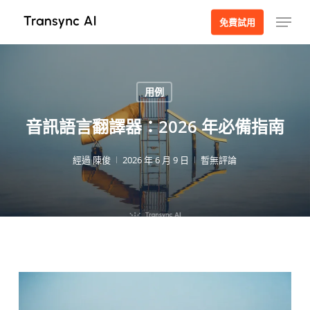
跳
選單
免費試用
至
主
要
內
用例
容
音訊語言翻譯器：2026 年必備指南
經過
陳俊
2026 年 6 月 9 日
暫無評論