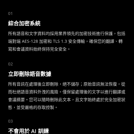
01
綜合加密系統
所有語音和文字資料均採用業界領先的加密技術進行保護，包括
端對端 AES-128 加密和 TLS 1.3 安全傳輸，確保您的翻譯、轉
寫和會議資料始終保持完全安全。
02
立即刪除語音數據
所有音訊在處理後立即刪除，絕不儲存；原始音訊無法恢復，從
而杜絕語音資料外洩的風險。僅保留處理後的文字以進行翻譯或
會議摘要。您可以隨時刪除此文本，且文字始終處於完全加密狀
態，並受嚴格的存取控製。
03
不會用於 AI 訓練