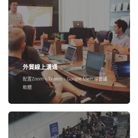
Tiếng Việt
Bahasa Indonesia
हिन्दी
العربية
Português do Brasil
ไทย
外貿線上溝通
Čeština
配置Zoom、Teams、Google Meet等會議
Italiano
軟體
Deutsch
Español
Français
Русский
한국어