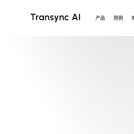
跳
至
产品
用例
主
要
内
容